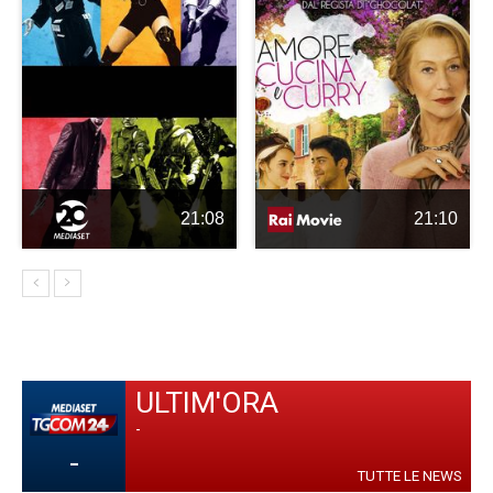
21:08
21:10
ULTIM'ORA
-
-
TUTTE LE NEWS