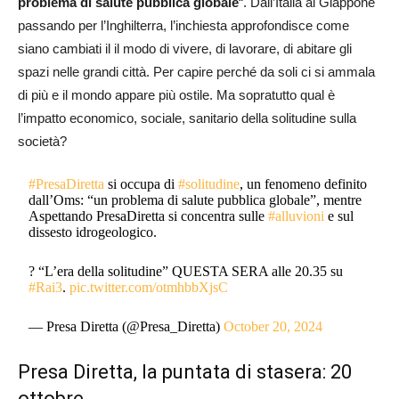
problema di salute pubblica globale
“. Dall’Italia al Giappone
passando per l’Inghilterra, l’inchiesta approfondisce come
siano cambiati il il modo di vivere, di lavorare, di abitare gli
spazi nelle grandi città. Per capire perché da soli ci si ammala
di più e il mondo appare più ostile. Ma sopratutto qual è
l’impatto economico, sociale, sanitario della solitudine sulla
società?
#PresaDiretta
si occupa di
#solitudine
, un fenomeno definito
dall’Oms: “un problema di salute pubblica globale”, mentre
Aspettando PresaDiretta si concentra sulle
#alluvioni
e sul
dissesto idrogeologico.
? “L’era della solitudine” QUESTA SERA alle 20.35 su
#Rai3
.
pic.twitter.com/otmhbbXjsC
— Presa Diretta (@Presa_Diretta)
October 20, 2024
Presa Diretta, la puntata di stasera: 20
ottobre