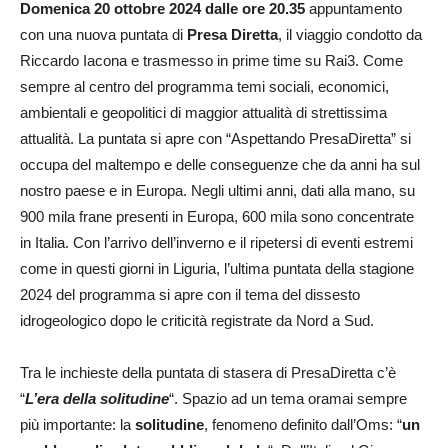
Domenica 20 ottobre 2024 dalle ore 20.35
appuntamento
con una nuova puntata di
Presa Diretta
, il viaggio condotto da
Riccardo Iacona e trasmesso in prime time su Rai3. Come
sempre al centro del programma temi sociali, economici,
ambientali e geopolitici di maggior attualità di strettissima
attualità. La puntata si apre con “Aspettando PresaDiretta” si
occupa del maltempo e delle conseguenze che da anni ha sul
nostro paese e in Europa. Negli ultimi anni, dati alla mano, su
900 mila frane presenti in Europa, 600 mila sono concentrate
in Italia. Con l’arrivo dell’inverno e il ripetersi di eventi estremi
come in questi giorni in Liguria, l’ultima puntata della stagione
2024 del programma si apre con il tema del dissesto
idrogeologico dopo le criticità registrate da Nord a Sud.
Tra le inchieste della puntata di stasera di PresaDiretta c’è
“
L’era della solitudine
“. Spazio ad un tema oramai sempre
più importante: la
solitudine
, fenomeno definito dall’Oms: “
un