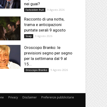
nei guai?
9 Agosto 2026
Forbidden fruit
Racconto di una notte,
trama e anticipazioni
puntate serali 9 agosto
9 Agosto 2026
Soap
Oroscopo Branko: le
previsioni segno per segno
per la settimana dal 9 al
15...
9 Agosto 2026
Oroscopo Branko
one
Privacy
Disclaimer
Preferenze pubblicitarie