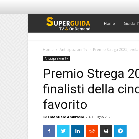
Super
Home
Guida T
Guida
Home
Anticipazioni Tv
Premio Strega 2025, svelati 
Anticipazioni Tv
TV
Premio Strega 202
finalisti della ci
favorito
Da
Emanuele Ambrosio
-
6 Giugno 2025