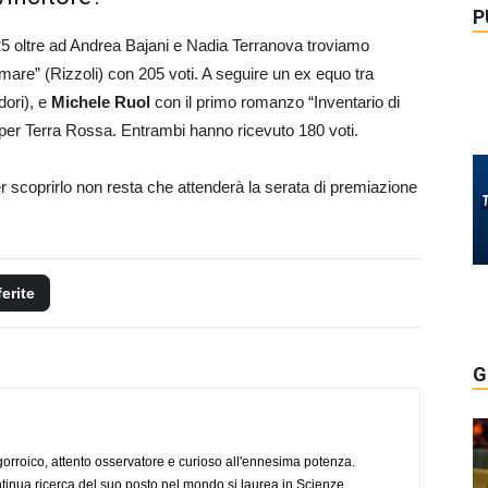
P
025 oltre ad Andrea Bajani e Nadia Terranova troviamo
are” (Rizzoli) con 205 voti. A seguire un ex equo tra
dori), e
Michele Ruol
con il primo romanzo “Inventario di
 per Terra Rossa. Entrambi hanno ricevuto 180 voti.
r scoprirlo non resta che attenderà la serata di premiazione
ferite
G
ogorroico, attento osservatore e curioso all'ennesima potenza.
tinua ricerca del suo posto nel mondo si laurea in Scienze