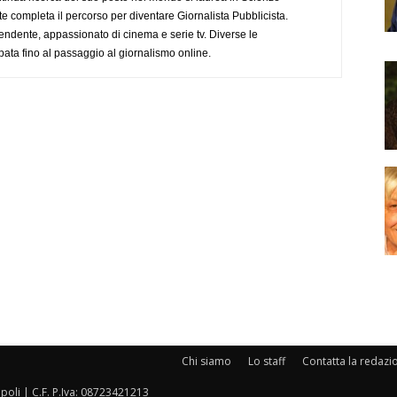
completa il percorso per diventare Giornalista Pubblicista.
endente, appassionato di cinema e serie tv. Diverse le
pata fino al passaggio al giornalismo online.
Chi siamo
Lo staff
Contatta la redazi
oli | C.F. P.Iva: 08723421213