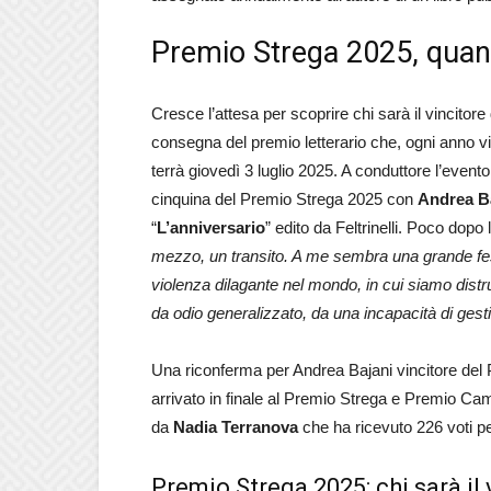
Premio Strega 2025, quando 
Cresce l’attesa per scoprire chi sarà il vincitore
consegna del premio letterario che, ogni anno vien
terrà giovedì 3 luglio 2025. A conduttore l’evento 
cinquina del Premio Strega 2025 con
Andrea B
“
L’anniversario
” edito da Feltrinelli. Poco dopo
mezzo, un transito. A me sembra una grande fes
violenza dilagante nel mondo, in cui siamo distrut
da odio generalizzato, da una incapacità di gest
Una riconferma per Andrea Bajani vincitore del 
arrivato in finale al Premio Strega e Premio Campie
da
Nadia Terranova
che ha ricevuto 226 voti pe
Premio Strega 2025: chi sarà il 