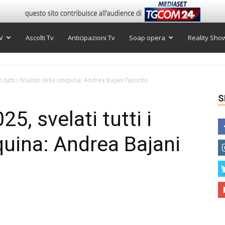
V
Ascolti Tv
Anticipazioni Tv
Soap opera
Reality Sho
tutti i finalisti della cinquina: Andrea Bajani favorito
S
5, svelati tutti i
nquina: Andrea Bajani