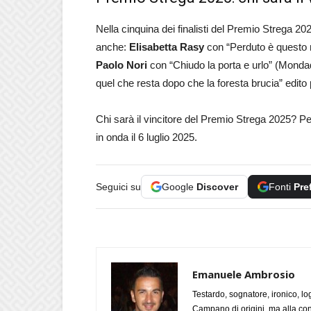
Nella cinquina dei finalisti del Premio Strega 2
anche:
Elisabetta Rasy
con “Perduto è questo m
Paolo Nori
con “Chiudo la porta e urlo” (Monda
quel che resta dopo che la foresta brucia” edito
Chi sarà il vincitore del Premio Strega 2025? Pe
in onda il 6 luglio 2025.
Seguici su
Google
Discover
Fonti
Pre
Emanuele Ambrosio
Testardo, sognatore, ironico, l
Campano di origini, ma alla con