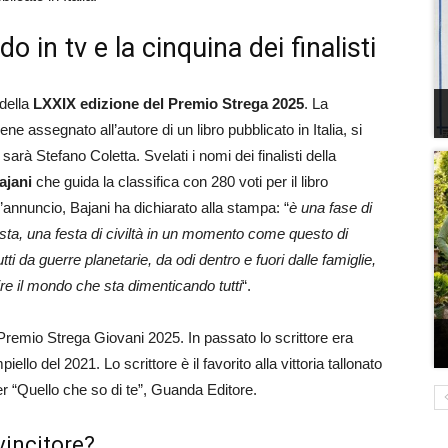
in tv e la cinquina dei finalisti
 della
LXXIX edizione del Premio Strega 2025
. La
e assegnato all’autore di un libro pubblicato in Italia, si
sarà Stefano Coletta. Svelati i nomi dei finalisti della
ajani
che guida la classifica con 280 voti per il libro
 l’annuncio, Bajani ha dichiarato alla stampa: “
è una fase di
ta, una festa di civiltà in un momento come questo di
ti da guerre planetarie, da odi dentro e fuori dalle famiglie,
ire il mondo che sta dimenticando tutti
“.
Premio Strega Giovani 2025. In passato lo scrittore era
llo del 2021. Lo scrittore è il favorito alla vittoria tallonato
r “Quello che so di te”, Guanda Editore.
vincitore?