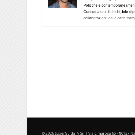
Politiche e contemporaneamente 
Consumatore di dischi, tele-dip
collaborazioni: dalla carta stam
© 2026 SuperGuidaTV Srl | Via Cimarosa 65 - 80127 Nap