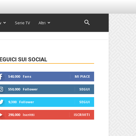
w
Serie TV
Altri
EGUICI SUI SOCIAL
540,000
Fans
MI PIACE
550,000
Follower
SEGUI
9,300
Follower
SEGUI
290,000
Iscritti
ISCRIVITI