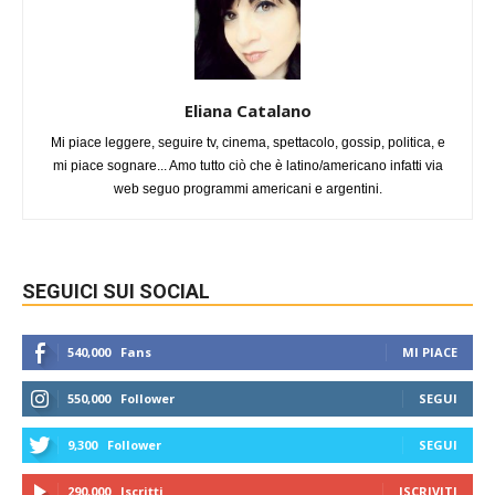
Eliana Catalano
Mi piace leggere, seguire tv, cinema, spettacolo, gossip, politica, e
mi piace sognare... Amo tutto ciò che è latino/americano infatti via
web seguo programmi americani e argentini.
SEGUICI SUI SOCIAL
540,000
Fans
MI PIACE
550,000
Follower
SEGUI
9,300
Follower
SEGUI
290,000
Iscritti
ISCRIVITI