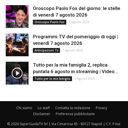
Oroscopo Paolo Fox del giorno: le stelle
di venerdì 7 agosto 2026
7 Agosto 2026
Oroscopo Paolo Fox
Programmi TV del pomeriggio di oggi |
venerdì 7 agosto 2026
7 Agosto 2026
Anticipazioni Tv
Tutto per la mia famiglia 2, replica
puntata 6 agosto in streaming | Video...
6 Agosto 2026
Tutto per la mia famiglia
Chi siamo
Lo staff
Contatta la redazione
Privacy
Disclaimer
Preferenze pubblicitarie
© 2026 SuperGuidaTV Srl | Via Cimarosa 65 - 80127 Napoli | C.F. P.Iva: