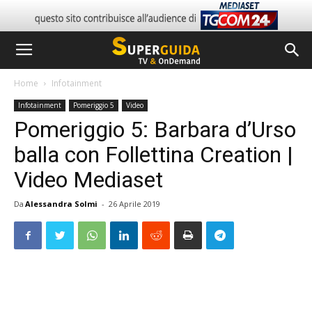
Home
Infotainment
Infotainment
Pomeriggio 5
Video
Pomeriggio 5: Barbara d’Urso
balla con Follettina Creation |
Video Mediaset
Da
Alessandra Solmi
-
26 Aprile 2019