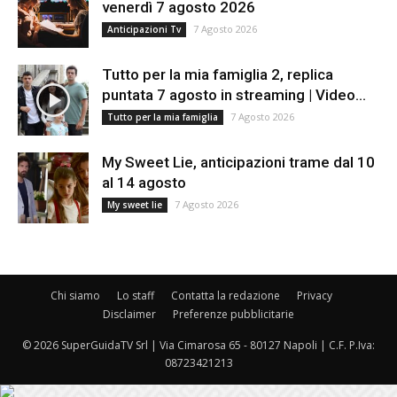
venerdì 7 agosto 2026
7 Agosto 2026
Anticipazioni Tv
Tutto per la mia famiglia 2, replica
puntata 7 agosto in streaming | Video...
7 Agosto 2026
Tutto per la mia famiglia
My Sweet Lie, anticipazioni trame dal 10
al 14 agosto
7 Agosto 2026
My sweet lie
Chi siamo
Lo staff
Contatta la redazione
Privacy
Disclaimer
Preferenze pubblicitarie
© 2026 SuperGuidaTV Srl | Via Cimarosa 65 - 80127 Napoli | C.F. P.Iva:
08723421213