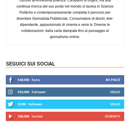
curioso all'ennesima potenza. Campano di origini, ma alla
continua ricerca del suo posto nel mondo si laurea in Scienze
Politiche e contemporaneamente completa il percorso per
diventare Giornalista Pubblicista. Consumatore di dischi, tele-
dipendente, appassionato di cinema e serie tv. Diverse le
collaborazioni: dalla carta stampata fino al passaggio al
giornalismo online.
SEGUICI SUI SOCIAL
540,000
Fans
MI PIACE
550,000
Follower
SEGUI
9,300
Follower
SEGUI
290,000
Iscritti
ISCRIVITI