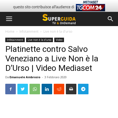
Home
Infotainment
Live non è la d'urso
Infotainment
Live non è la d'urso
Video
Platinette contro Salvo
Veneziano a Live Non è la
D’Urso | Video Mediaset
Da
Emanuele Ambrosio
-
3 Febbraio 2020