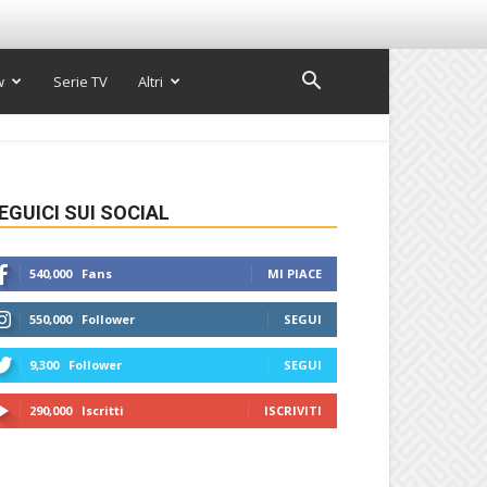
w
Serie TV
Altri
EGUICI SUI SOCIAL
540,000
Fans
MI PIACE
550,000
Follower
SEGUI
9,300
Follower
SEGUI
290,000
Iscritti
ISCRIVITI