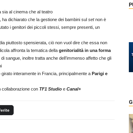
P
a sia al cinema che al teatro
, ha dichiarato che la gestione dei bambini sul
set
non è
to i genitori dei piccoli stessi, sempre presenti, un
 piuttosto spensierata, ciò non vuol dire che essa non
licola affronta la tematica della
genitorialità in una forma
i di sangue, inoltre tratta anche dell’immenso affetto che gli
i
to girato interamente in Francia, principalmente a
Parigi e
n collaborazione con
TF1 Studio
e
Canal+
G
ferite