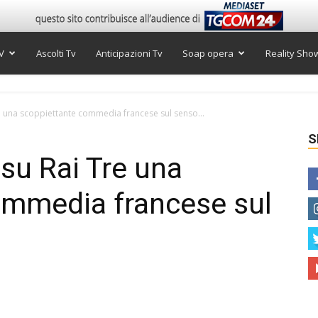
V
Ascolti Tv
Anticipazioni Tv
Soap opera
Reality Sho
 una scoppiettante commedia francese sul senso...
S
su Rai Tre una
ommedia francese sul