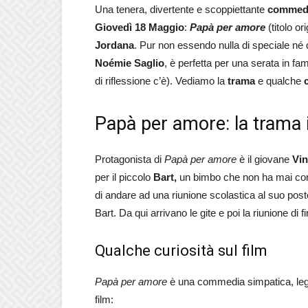
Una tenera, divertente e scoppiettante
commedi
Giovedì 18 Maggio
:
Papà per amore
(titolo or
Jordana
. Pur non essendo nulla di speciale né d
Noémie Saglio
, è perfetta per una serata in f
di riflessione c’è). Vediamo la
trama
e qualche
Papà per amore: la trama 
Protagonista di
Papà per amore
è il giovane
Vin
per il piccolo
Bart,
un bimbo che non ha mai cono
di andare ad una riunione scolastica al suo post
Bart. Da qui arrivano le gite e poi la riunione di
Qualche curiosità sul film
Papà per amore
è una commedia simpatica, legg
film: