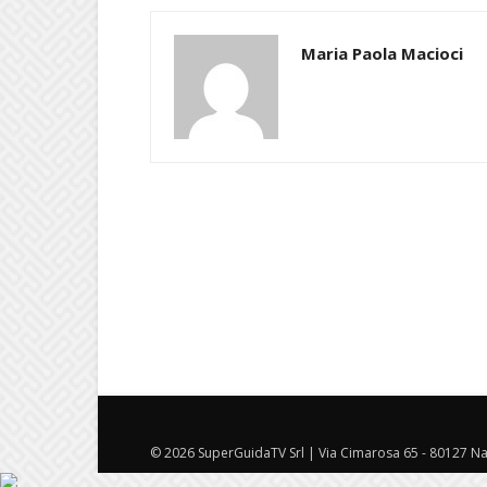
Maria Paola Macioci
© 2026 SuperGuidaTV Srl | Via Cimarosa 65 - 80127 Nap