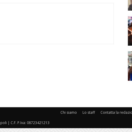
Chi siamo
Lo staff
Contatta la redazi
oli | C.F. P.Iva: 08723421213