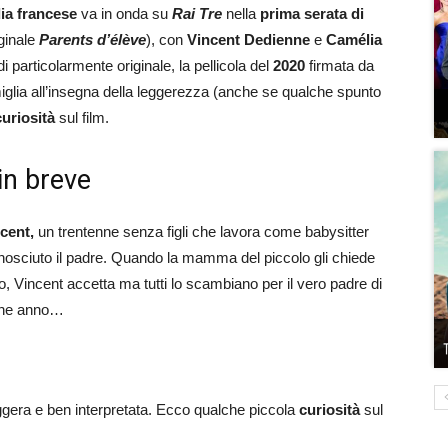
a francese
va in onda su
Rai Tre
nella
prima serata di
iginale
Parents d’élève
), con
Vincent Dedienne
e
Camélia
i particolarmente originale, la pellicola del
2020
firmata da
amiglia all’insegna della leggerezza (anche se qualche spunto
curiosità
sul film.
in breve
cent,
un trentenne senza figli che lavora come babysitter
sciuto il padre. Quando la mamma del piccolo gli chiede
o, Vincent accetta ma tutti lo scambiano per il vero padre di
 fine anno…
era e ben interpretata. Ecco qualche piccola
curiosità
sul