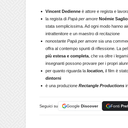
Vincent Dedienne
è attore e regista e lavor
la regista di
Papà per amore
Noémie Saglio
stata semplicissima. Ad ogni modo hanno aiuta
intrattenitore e un maestro di recitazione
nonostante
Papà per amore
sia una commedia
offra al contempo spunti di riflessione. La pel
più estesa e completa
, che va oltre i legam
insegnanti possono provare per i propri alunn
per quanto riguarda la
location,
il film è sta
dintorni
è una produzione
Rectangle Productions
i
Seguici su
Google
Discover
Fonti
Pre