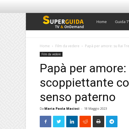
Super
Home
Guida T
Guida
Home
Film da vedere
Papà per amore: su Rai Tre
Film da vedere
TV
Papà per amore: 
scoppiettante c
senso paterno
Da
Maria Paola Macioci
-
18 Maggio 2023