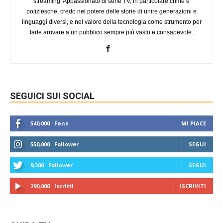
streaming. Appassionato di serie TV, in particolare crime e
poliziesche, credo nel potere delle storie di unire generazioni e
linguaggi diversi, e nel valore della tecnologia come strumento per
farle arrivare a un pubblico sempre più vasto e consapevole.
SEGUICI SUI SOCIAL
540,000
Fans
MI PIACE
550,000
Follower
SEGUI
9,300
Follower
SEGUI
290,000
Iscritti
ISCRIVITI