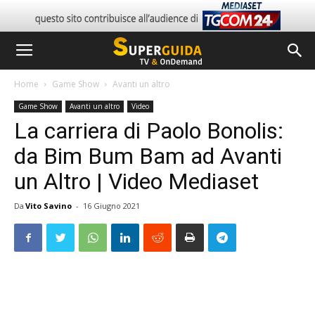
Home
Game Show
Avanti un altro
Game Show
Avanti un altro
Video
La carriera di Paolo Bonolis:
da Bim Bum Bam ad Avanti
un Altro | Video Mediaset
Da
Vito Savino
-
16 Giugno 2021