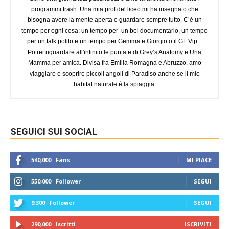
programmi trash. Una mia prof del liceo mi ha insegnato che
bisogna avere la mente aperta e guardare sempre tutto. C’è un
tempo per ogni cosa: un tempo per un bel documentario, un tempo
per un talk polito e un tempo per Gemma e Giorgio o il GF Vip.
Potrei riguardare all'infinito le puntate di Grey’s Anatomy e Una
Mamma per amica. Divisa fra Emilia Romagna e Abruzzo, amo
viaggiare e scoprire piccoli angoli di Paradiso anche se il mio
habitat naturale è la spiaggia.
SEGUICI SUI SOCIAL
540,000
Fans
MI PIACE
550,000
Follower
SEGUI
9,300
Follower
SEGUI
290,000
Iscritti
ISCRIVITI