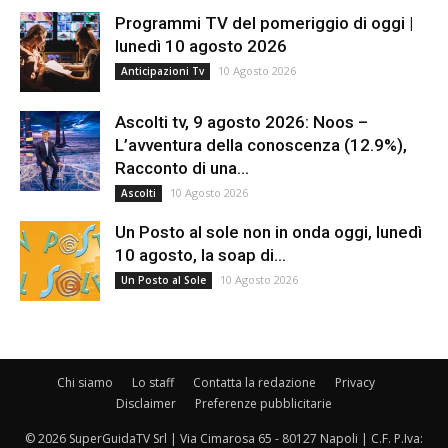
Programmi TV del pomeriggio di oggi |
lunedì 10 agosto 2026
10 Agosto 2026
Anticipazioni Tv
Ascolti tv, 9 agosto 2026: Noos –
L’avventura della conoscenza (12.9%),
Racconto di una...
10 Agosto 2026
Ascolti
Un Posto al sole non in onda oggi, lunedì
10 agosto, la soap di...
10 Agosto 2026
Un Posto al Sole
Chi siamo
Lo staff
Contatta la redazione
Privacy
Disclaimer
Preferenze pubblicitarie
© 2026 SuperGuidaTV Srl | Via Cimarosa 65 - 80127 Napoli | C.F. P.Iva: