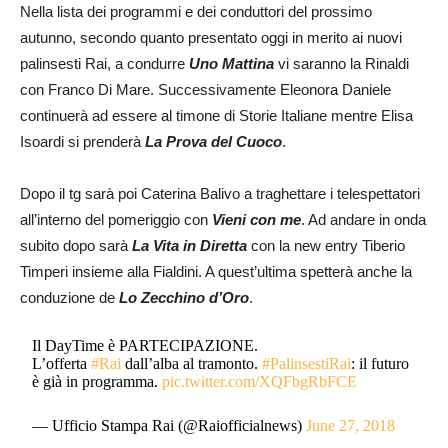
Nella lista dei programmi e dei conduttori del prossimo
autunno, secondo quanto presentato oggi in merito ai nuovi
palinsesti Rai, a condurre
Uno Mattina
vi saranno la Rinaldi
con Franco Di Mare. Successivamente Eleonora Daniele
continuerà ad essere al timone di Storie Italiane mentre Elisa
Isoardi si prenderà
La Prova del Cuoco
.
Dopo il tg sarà poi Caterina Balivo a traghettare i telespettatori
all’interno del pomeriggio con
Vieni con me
. Ad andare in onda
subito dopo sarà
La Vita in Diretta
con la new entry Tiberio
Timperi insieme alla Fialdini. A quest’ultima spetterà anche la
conduzione de
Lo Zecchino d’Oro
.
Il DayTime è PARTECIPAZIONE.
L’offerta
#Rai
dall’alba al tramonto.
#PalinsestiRai
: il futuro
è già in programma.
pic.twitter.com/XQFbgRbFCE
— Ufficio Stampa Rai (@Raiofficialnews)
June 27, 2018