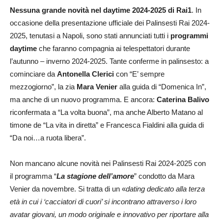
Nessuna grande novità nel daytime 2024-2025 di Rai1
. In
occasione della presentazione ufficiale dei Palinsesti Rai 2024-
2025, tenutasi a Napoli, sono stati annunciati tutti i
programmi
daytime
che faranno compagnia ai telespettatori durante
l’autunno – inverno 2024-2025. Tante conferme in palinsesto: a
cominciare da
Antonella Clerici
con “E’ sempre
mezzogiorno”, la zia
Mara Venier
alla guida di “Domenica In”,
ma anche di un nuovo programma. E ancora:
Caterina Balivo
riconfermata a “La volta buona”, ma anche Alberto Matano al
timone de “La vita in diretta” e Francesca Fialdini alla guida di
“Da noi…a ruota libera”.
Non mancano alcune novità nei Palinsesti Rai 2024-2025 con
il programma “
La stagione dell’amore
” condotto da Mara
Venier da novembre. Si tratta di un «
dating dedicato alla terza
età in cui i ‘cacciatori di cuori’ si incontrano attraverso i loro
avatar giovani, un modo originale e innovativo per riportare alla