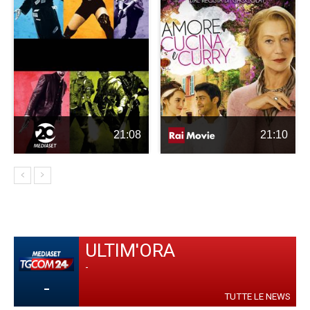
21:08
21:10
ULTIM'ORA
-
-
TUTTE LE NEWS