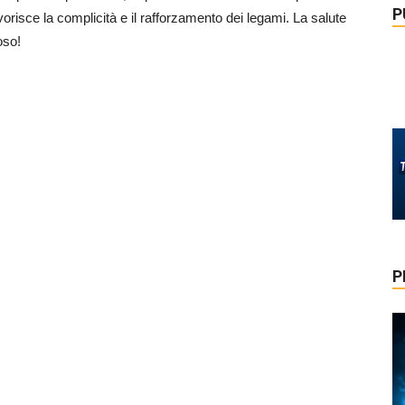
P
orisce la complicità e il rafforzamento dei legami. La salute
oso!
P