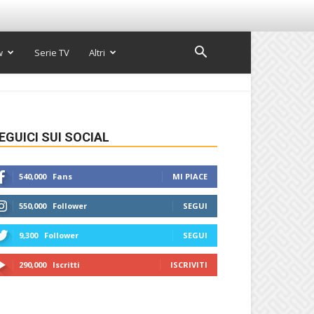
w
Serie TV
Altri
EGUICI SUI SOCIAL
540,000
Fans
MI PIACE
550,000
Follower
SEGUI
9,300
Follower
SEGUI
290,000
Iscritti
ISCRIVITI