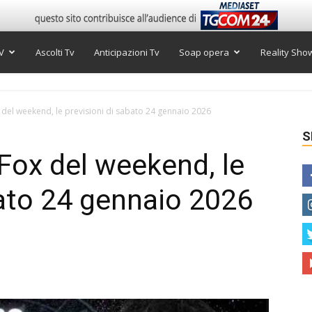
V
Ascolti Tv
Anticipazioni Tv
Soap opera
Reality Sho
el weekend, le previsioni di sabato 24 gennaio 2026
S
Fox del weekend, le
bato 24 gennaio 2026