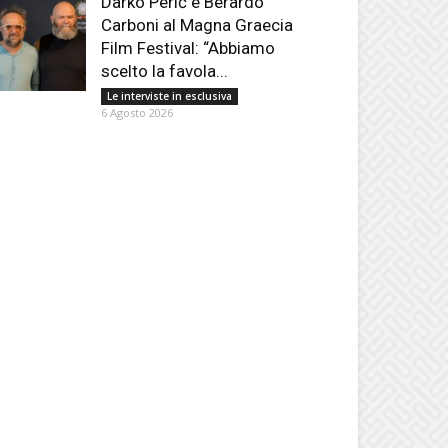
Darko Perić e Berardo
Carboni al Magna Graecia
Film Festival: “Abbiamo
scelto la favola...
Le interviste in esclusiva
6 Agosto 2026