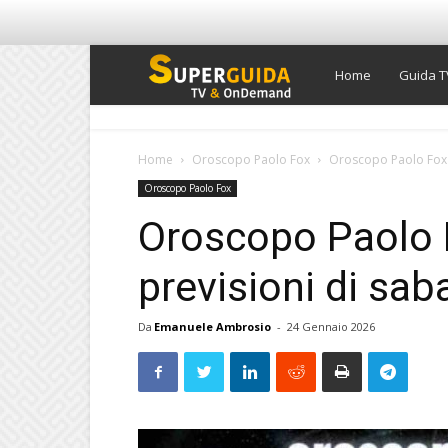
Super
Home
Guida T
Guida
Home
Oroscopo Paolo Fox
Oroscopo Paolo Fox d
Oroscopo Paolo Fox
TV
Oroscopo Paolo 
previsioni di sa
Da
Emanuele Ambrosio
-
24 Gennaio 2026