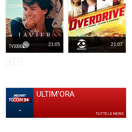
21:05
21:07
ULTIM'ORA
-
-
TUTTE LE NEWS