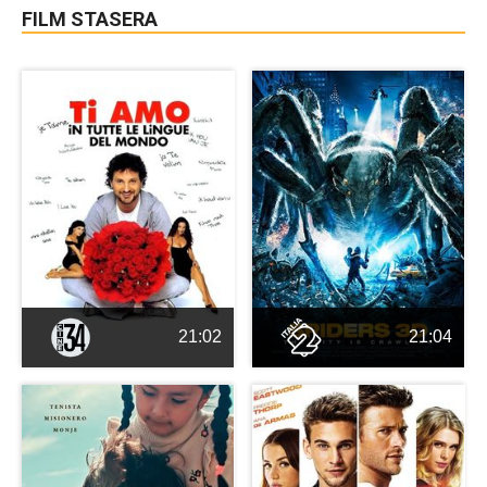
FILM STASERA
21:02
21:04