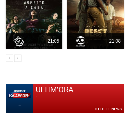
21:05
21:08
ULTIM'ORA
-
-
TUTTE LE NEWS