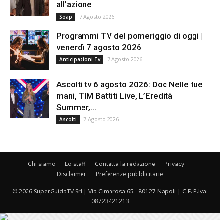
all’azione
7 Agosto 2026
Soap
Programmi TV del pomeriggio di oggi |
venerdì 7 agosto 2026
7 Agosto 2026
Anticipazioni Tv
Ascolti tv 6 agosto 2026: Doc Nelle tue
mani, TIM Battiti Live, L’Eredità
Summer,...
7 Agosto 2026
Ascolti
Chi siamo
Lo staff
Contatta la redazione
Privacy
Disclaimer
Preferenze pubblicitarie
© 2026 SuperGuidaTV Srl | Via Cimarosa 65 - 80127 Napoli | C.F. P.Iva:
08723421213