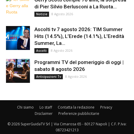
di Pier Silvio Berlusconi a La Ruota...
8 Agosto 2026
Notizie
Ascolti tv 7 agosto 2026: TIM Summer
Hits (14.5%), L’Erede (14.1%), L’Eredità
Summer, La...
8 Agosto 2026
Ascolti
Programmi TV del pomeriggio di oggi |
sabato 8 agosto 2026
8 Agosto 2026
Anticipazioni Tv
Chi siamo
Lo staff
Contatta la redazione
Privacy
Disclaimer
Preferenze pubblicitarie
© 2026 SuperGuidaTV Srl | Via Cimarosa 65 - 80127 Napoli | C.F. P.Iva:
08723421213