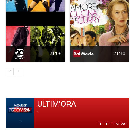
21:08
21:10
ULTIM'ORA
-
-
TUTTE LE NEWS