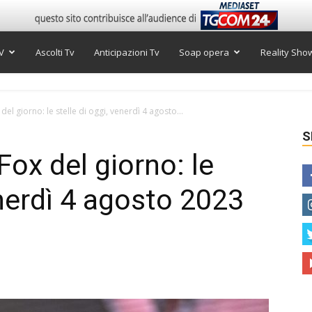
V
Ascolti Tv
Anticipazioni Tv
Soap opera
Reality Sho
l giorno: le stelle di oggi, venerdì 4 agosto...
S
ox del giorno: le
enerdì 4 agosto 2023