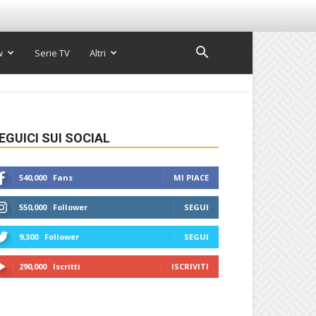
w
Serie TV
Altri
EGUICI SUI SOCIAL
540,000
Fans
MI PIACE
550,000
Follower
SEGUI
9,300
Follower
SEGUI
290,000
Iscritti
ISCRIVITI