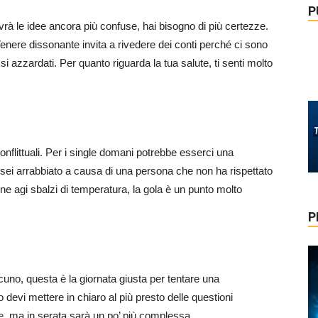
P
avrà le idee ancora più confuse, hai bisogno di più certezze.
enere dissonante invita a rivedere dei conti perché ci sono
i azzardati. Per quanto riguarda la tua salute, ti senti molto
conflittuali. Per i single domani potrebbe esserci una
o sei arrabbiato a causa di una persona che non ha rispettato
one agi sbalzi di temperatura, la gola è un punto molto
P
uno, questa è la giornata giusta per tentare una
ro devi mettere in chiaro al più presto delle questioni
e, ma in serata sarà un po’ più complessa.