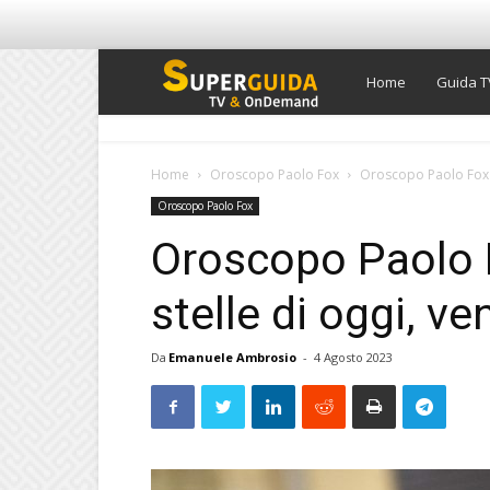
Super
Home
Guida T
Guida
Home
Oroscopo Paolo Fox
Oroscopo Paolo Fox de
Oroscopo Paolo Fox
TV
Oroscopo Paolo F
stelle di oggi, v
Da
Emanuele Ambrosio
-
4 Agosto 2023