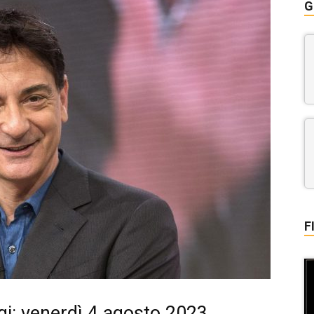
G
F
i: venerdì 4 agosto 2023