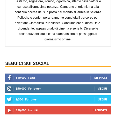
Testardo, sognatore, ironico, logorroico, attento osservatore e
curioso all'ennesima potenza. Campano di origini, ma alla
continua ricerca del suo posto nel mondo si laurea in Scienze
Politiche e contemporaneamente completa il percorso per
diventare Giornalista Pubblicista. Consumatore di dischi, tele-
dipendente, appassionato di cinema e serie tv. Diverse le
collaborazioni: dalla carta stampata fino al passaggio al
giornalismo online.
SEGUICI SUI SOCIAL
540,000
Fans
MI PIACE
550,000
Follower
SEGUI
9,300
Follower
SEGUI
290,000
Iscritti
ISCRIVITI