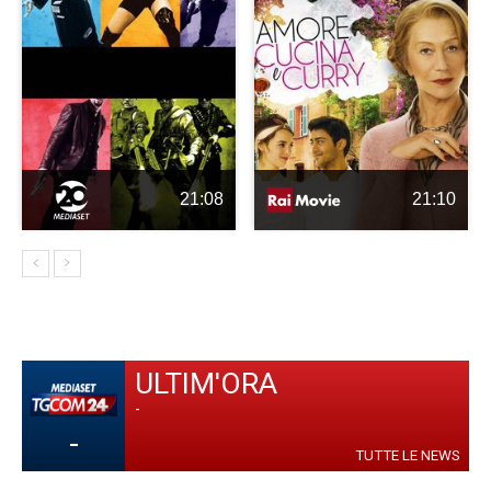
21:08
21:10
ULTIM'ORA
-
-
TUTTE LE NEWS