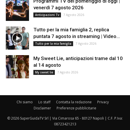
Programmi TV del pomeriggio di oggi |
venerdì 7 agosto 2026
7 Agosto 2026
Anticipazioni Tv
Tutto per la mia famiglia 2, replica
puntata 7 agosto in streaming | Video...
7 Agosto 2026
Tutto per la mia famiglia
My Sweet Lie, anticipazioni trame dal 10
al 14 agosto
7 Agosto 2026
My sweet lie
Chi siamo
Lo staff
Contatta la redazione
Privacy
Disclaimer
Preferenze pubblicitarie
© 2026 SuperGuidaTV Srl | Via Cimarosa 65 - 80127 Napoli | C.F. P.Iva:
08723421213