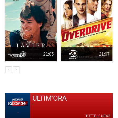
21:05
21:07
ULTIM'ORA
-
-
TUTTE LE NEWS