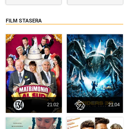
FILM STASERA
21:02
21:04