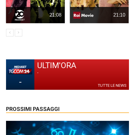
21:08
21:10
ULTIM'ORA
-
-
TUTTE LE NEWS
PROSSIMI PASSAGGI