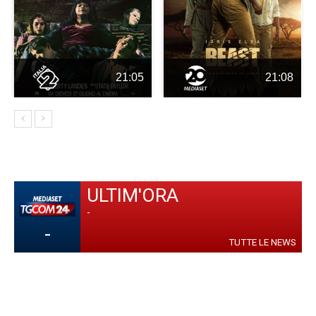
21:05
21:08
ULTIM'ORA
-
-
TUTTE LE NEWS