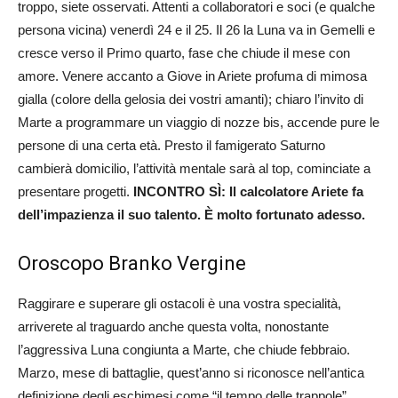
troppo, siete osservati. Attenti a collaboratori e soci (e qualche
persona vicina) venerdì 24 e il 25. Il 26 la Luna va in Gemelli e
cresce verso il Primo quarto, fase che chiude il mese con
amore. Venere accanto a Giove in Ariete profuma di mimosa
gialla (colore della gelosia dei vostri amanti); chiaro l’invito di
Marte a programmare un viaggio di nozze bis, accende pure le
persone di una certa età. Presto il famigerato Saturno
cambierà domicilio, l’attività mentale sarà al top, cominciate a
presentare progetti.
INCONTRO SÌ: Il calcolatore Ariete fa
dell’impazienza il suo talento. È molto fortunato adesso.
Oroscopo Branko Vergine
Raggirare e superare gli ostacoli è una vostra specialità,
arriverete al traguardo anche questa volta, nonostante
l’aggressiva Luna congiunta a Marte, che chiude febbraio.
Marzo, mese di battaglie, quest’anno si riconosce nell’antica
definizione degli eschimesi come “il tempo delle trappole”.