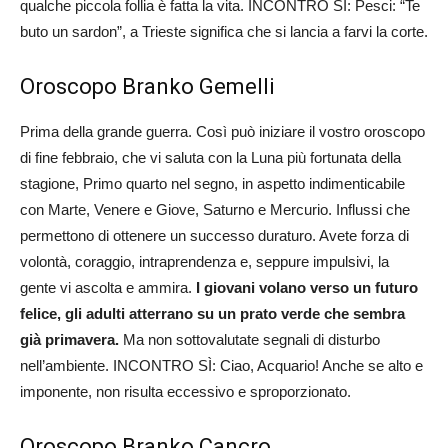
qualche piccola follia è fatta la vita. INCONTRO SÌ: Pesci: “Te
buto un sardon”, a Trieste significa che si lancia a farvi la corte.
Oroscopo Branko Gemelli
Prima della grande guerra. Così può iniziare il vostro oroscopo
di fine febbraio, che vi saluta con la Luna più fortunata della
stagione, Primo quarto nel segno, in aspetto indimenticabile
con Marte, Venere e Giove, Saturno e Mercurio. Influssi che
permettono di ottenere un successo duraturo. Avete forza di
volontà, coraggio, intraprendenza e, seppure impulsivi, la
gente vi ascolta e ammira.
I giovani volano verso un futuro
felice, gli adulti atterrano su un prato verde che sembra
già primavera.
Ma non sottovalutate segnali di disturbo
nell’ambiente. INCONTRO SÌ: Ciao, Acquario! Anche se alto e
imponente, non risulta eccessivo e sproporzionato.
Oroscopo Branko Cancro