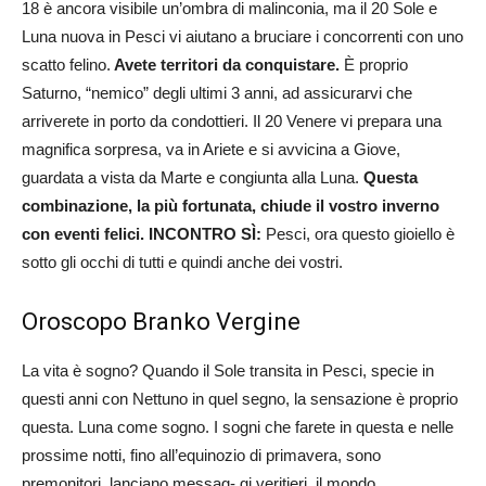
18 è ancora visibile un’ombra di malinconia, ma il 20 Sole e
Luna nuova in Pesci vi aiutano a bruciare i concorrenti con uno
scatto felino.
Avete territori da conquistare.
È proprio
Saturno, “nemico” degli ultimi 3 anni, ad assicurarvi che
arriverete in porto da condottieri. Il 20 Venere vi prepara una
magnifica sorpresa, va in Ariete e si avvicina a Giove,
guardata a vista da Marte e congiunta alla Luna.
Questa
combinazione, la più fortunata, chiude il vostro inverno
con eventi felici. INCONTRO SÌ:
Pesci, ora questo gioiello è
sotto gli occhi di tutti e quindi anche dei vostri.
Oroscopo Branko Vergine
La vita è sogno? Quando il Sole transita in Pesci, specie in
questi anni con Nettuno in quel segno, la sensazione è proprio
questa. Luna come sogno. I sogni che farete in questa e nelle
prossime notti, fino all’equinozio di primavera, sono
premonitori, lanciano messag- gi veritieri, il mondo