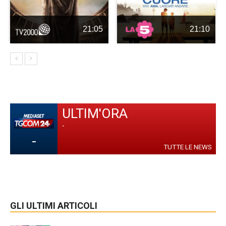
21:05
21:10
ULTIM'ORA
-
-
TUTTE LE NEWS
GLI ULTIMI ARTICOLI