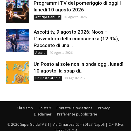
Programmi TV del pomeriggio di oggi |
lunedì 10 agosto 2026
10 Agosto 2026
Anticipazioni Tv
Ascolti tv, 9 agosto 2026: Noos –
L’avventura della conoscenza (12.9%),
Racconto di una...
10 Agosto 2026
Ascolti
Un Posto al sole non in onda oggi, lunedì
10 agosto, la soap di...
10 Agosto 2026
Un Posto al Sole
Chi siamo
Lo staff
Contatta la redazione
Privacy
Disclaimer
Preferenze pubblicitarie
© 2026 SuperGuidaTV Srl | Via Cimarosa 65 - 80127 Napoli | C.F. P.Iva:
08723421213