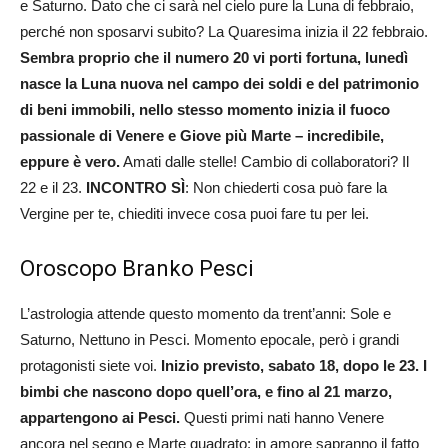
e Saturno. Dato che ci sarà nel cielo pure la Luna di febbraio,
perché non sposarvi subito? La Quaresima inizia il 22 febbraio.
Sembra proprio che il numero 20 vi porti fortuna, lunedì
nasce la Luna nuova nel campo dei soldi e del patrimonio
di beni immobili, nello stesso momento inizia il fuoco
passionale di Venere e Giove più Marte – incredibile,
eppure è vero.
Amati dalle stelle! Cambio di collaboratori? Il
22 e il 23.
INCONTRO
SÌ
: Non chiederti cosa può fare la
Vergine per te, chiediti invece cosa puoi fare tu per lei.
Oroscopo Branko Pesci
L’astrologia attende questo momento da trent’anni: Sole e
Saturno, Nettuno in Pesci. Momento epocale, però i grandi
protagonisti siete voi.
Inizio previsto, sabato 18, dopo le 23. I
bimbi che nascono dopo quell’ora, e fino al 21 marzo,
appartengono ai Pesci.
Questi primi nati hanno Venere
ancora nel segno e Marte quadrato: in amore sapranno il fatto