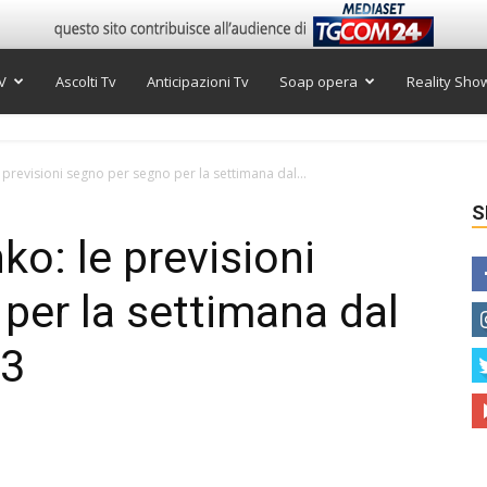
V
Ascolti Tv
Anticipazioni Tv
Soap opera
Reality Sho
previsioni segno per segno per la settimana dal...
S
o: le previsioni
per la settimana dal
23