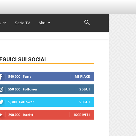
w
Serie TV
Altri
EGUICI SUI SOCIAL
540,000
Fans
MI PIACE
550,000
Follower
SEGUI
9,300
Follower
SEGUI
290,000
Iscritti
ISCRIVITI