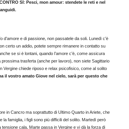
CONTRO SÌ: Pesci, mon amour: stendete le reti e nel
languidi.
fo d’amore e di passione, non passatele da soli. Lunedì c’è
 non certo un addio, potete sempre rimanere in contatto su
 anche se si è lontani, quando l’amore c’è, come assicura
 la prossima trasferta (anche per lavoro), non siete Sagittario
n Vergine chiede riposo e relax psicofisico, come al solito
 il vostro amato Giove nel cielo, sarà per questo che
pre in Cancro ma soprattutto di Ultimo Quarto in Ariete, che
la famiglia, i figli sono più difficili del solito. Martedì però
 tensione cala, Marte passa in Vergine e vi dà la forza di