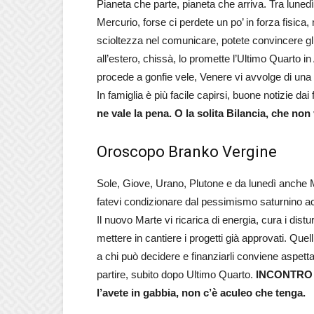
Pianeta che parte, pianeta che arriva. Tra luned
Mercurio, forse ci perdete un po’ in forza fisica
scioltezza nel comunicare, potete convincere gli
all’estero, chissà, lo promette l’Ultimo Quarto i
procede a gonfie vele, Venere vi avvolge di una l
In famiglia è più facile capirsi, buone notizie dai f
ne vale la pena. O la solita Bilancia, che non
Oroscopo Branko Vergine
Sole, Giove, Urano, Plutone e da lunedì anche M
fatevi condizionare dal pessimismo saturnino acc
Il nuovo Marte vi ricarica di energia, cura i distu
mettere in cantiere i progetti già approvati. Que
a chi può decidere e finanziarli conviene aspettar
partire, subito dopo Ultimo Quarto.
INCONTRO S
l’avete in gabbia, non c’è aculeo che tenga.