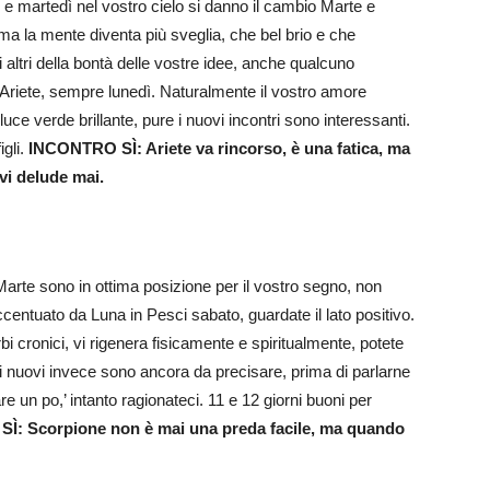
ì e martedì nel vostro cielo si danno il cambio Marte e
, ma la mente diventa più sveglia, che bel brio e che
 altri della bontà delle vostre idee, anche qualcuno
n Ariete, sempre lunedì. Naturalmente il vostro amore
uce verde brillante, pure i nuovi incontri sono interessanti.
igli.
INCONTRO SÌ: Ariete va rincorso, è una fatica, ma
 vi delude mai.
arte sono in ottima posizione per il vostro segno, non
entuato da Luna in Pesci sabato, guardate il lato positivo.
rbi cronici, vi rigenera fisicamente e spiritualmente, potete
lli nuovi invece sono ancora da precisare, prima di parlarne
e un po,’ intanto ragionateci. 11 e 12 giorni buoni per
Ì: Scorpione non è mai una preda facile, ma quando