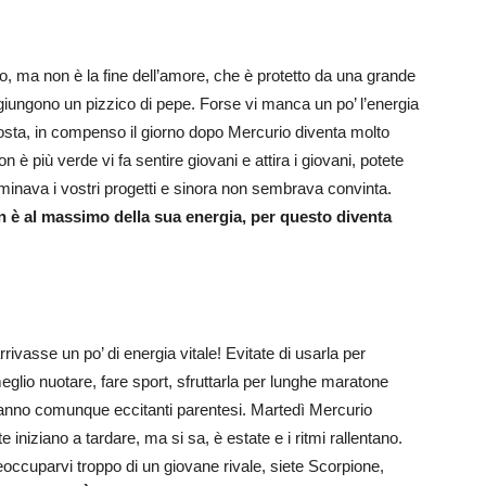
io, ma non è la fine dell’amore, che è protetto da una grande
giungono un pizzico di pepe. Forse vi manca un po’ l’energia
costa, in compenso il giorno dopo Mercurio diventa molto
n è più verde vi fa sentire giovani e attira i giovani, potete
inava i vostri progetti e sinora non sembrava convinta.
è al massimo della sua energia, per questo diventa
ivasse un po’ di energia vitale! Evitate di usarla per
meglio nuotare, fare sport, sfruttarla per lunghe maratone
anno comunque eccitanti parentesi. Martedì Mercurio
te iniziano a tardare, ma si sa, è estate e i ritmi rallentano.
eoccuparvi troppo di un giovane rivale, siete Scorpione,