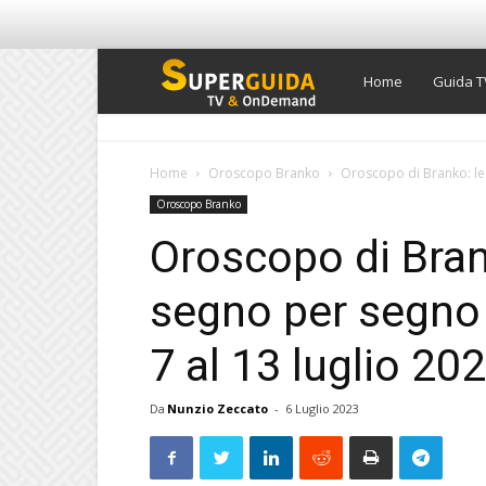
Super
Home
Guida T
Guida
Home
Oroscopo Branko
Oroscopo di Branko: le 
Oroscopo Branko
TV
Oroscopo di Brank
segno per segno 
7 al 13 luglio 20
Da
Nunzio Zeccato
-
6 Luglio 2023