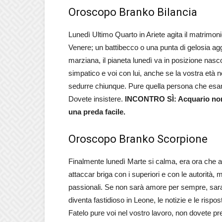
Oroscopo Branko Bilancia
Lunedì Ultimo Quarto in Ariete agita il matrimon
Venere; un battibecco o una punta di gelosia ag
marziana, il pianeta lunedì va in posizione nas
simpatico e voi con lui, anche se la vostra età no
sedurre chiunque. Pure quella persona che esam
Dovete insistere.
INCONTRO SÌ: Acquario non 
una preda facile.
Oroscopo Branko Scorpione
Finalmente lunedì Marte si calma, era ora che arr
attaccar briga con i superiori e con le autorità, 
passionali. Se non sarà amore per sempre, sar
diventa fastidioso in Leone, le notizie e le rispos
Fatelo pure voi nel vostro lavoro, non dovete pr