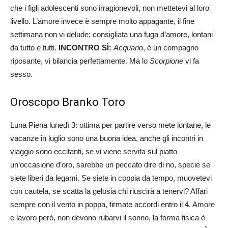
che i figli adolescenti sono irragionevoli, non mettetevi al loro
livello. L’amore invece è sempre molto appagante, il fine
settimana non vi delude; consigliata una fuga d’amore, lontani
da tutto e tutti.
INCONTRO SÌ:
Acquario
, è un compagno
riposante, vi bilancia perfettamente. Ma lo
Scorpione
vi fa
sesso.
Oroscopo Branko Toro
Luna Piena lunedì 3: ottima per partire verso mete lontane, le
vacanze in luglio sono una buona idea, anche gli incontri in
viaggio sono eccitanti, se vi viene servita sul piatto
un’occasione d’oro, sarebbe un peccato dire di no, specie se
siete liberi da legami. Se siete in coppia da tempo, muovetevi
con cautela, se scatta la gelosia chi riuscirà a tenervi? Affari
sempre con il vento in poppa, firmate accordi entro il 4. Amore
e lavoro però, non devono rubarvi il sonno, la forma fisica è