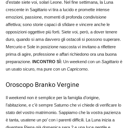
d’estate siete voi, solari Leone. Nel fine settimana, la Luna
crescente in Sagittario vi tira a lucido e promette intense
emozioni, passione, momenti di profonda condivisione
affettiva; sono storie capaci di sfidare e vincere anche le
opposizioni oggettive più forti. Siete voi, però, a dover tenere
duro, quando si ama davvero gli ostacoli si possono superare.
Mercurio e Sole in posizione nascosta vi invitano a riflettere
prima di agire, professione e affari richiedono ora una buona
preparazione.
INCONTRO SÌ:
Un weekend con un
Sagittario
è
un usato sicuro, ma pure con un
Capricorno
.
Oroscopo Branko Vergine
Il weekend non è semplice per la famiglia d’origine,
l’abitazione, e c’è sempre Saturno che vi chiede di verificare lo
stato del vostro matrimonio. Sappiamo che la vostra pazienza
è tanta, usatene un po’ con i parenti difficili. La Luna inizia a
diventare Piena già domenica sera 2 e una luce gentile e