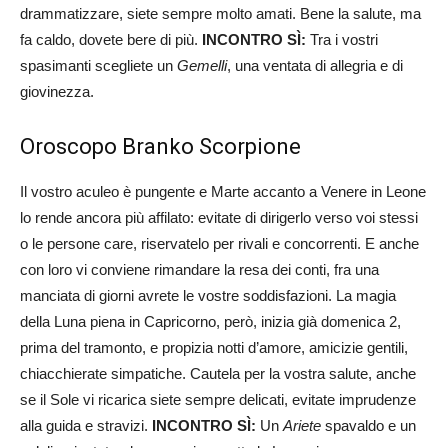
drammatizzare, siete sempre molto amati. Bene la salute, ma
fa caldo, dovete bere di più.
INCONTRO SÌ:
Tra i vostri
spasimanti scegliete un
Gemelli
, una ventata di allegria e di
giovinezza.
Oroscopo Branko Scorpione
Il vostro aculeo è pungente e Marte accanto a Venere in Leone
lo rende ancora più affilato: evitate di dirigerlo verso voi stessi
o le persone care, riservatelo per rivali e concorrenti. E anche
con loro vi conviene rimandare la resa dei conti, fra una
manciata di giorni avrete le vostre soddisfazioni. La magia
della Luna piena in Capricorno, però, inizia già domenica 2,
prima del tramonto, e propizia notti d’amore, amicizie gentili,
chiacchierate simpatiche. Cautela per la vostra salute, anche
se il Sole vi ricarica siete sempre delicati, evitate imprudenze
alla guida e stravizi.
INCONTRO SÌ:
Un
Ariete
spavaldo e un