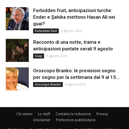
Forbidden fruit, anticipazioni turche:
Ender e Şahika mettono Hasan Alì nei
guai?
9 Agosto 2026
Forbidden fruit
Racconto di una notte, trama e
anticipazioni puntate serali 9 agosto
9 Agosto 2026
Soap
Oroscopo Branko: le previsioni segno
per segno per la settimana dal 9 al 15...
9 Agosto 2026
Oroscopo Branko
Chi siamo
Lo staff
Contatta la redazione
Privacy
Disclaimer
Preferenze pubblicitarie