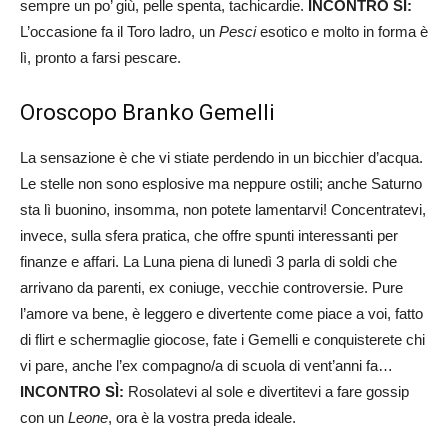
sempre un po’ giù, pelle spenta, tachicardie.
INCONTRO SÌ:
L’occasione fa il Toro ladro, un
Pesci
esotico e molto in forma è
lì, pronto a farsi pescare.
Oroscopo Branko Gemelli
La sensazione è che vi stiate perdendo in un bicchier d’acqua.
Le stelle non sono esplosive ma neppure ostili; anche Saturno
sta lì buonino, insomma, non potete lamentarvi! Concentratevi,
invece, sulla sfera pratica, che offre spunti interessanti per
finanze e affari. La Luna piena di lunedì 3 parla di soldi che
arrivano da parenti, ex coniuge, vecchie controversie. Pure
l’amore va bene, è leggero e divertente come piace a voi, fatto
di flirt e schermaglie giocose, fate i Gemelli e conquisterete chi
vi pare, anche l’ex compagno/a di scuola di vent’anni fa…
INCONTRO SÌ:
Rosolatevi al sole e divertitevi a fare gossip
con un
Leone
, ora è la vostra preda ideale.