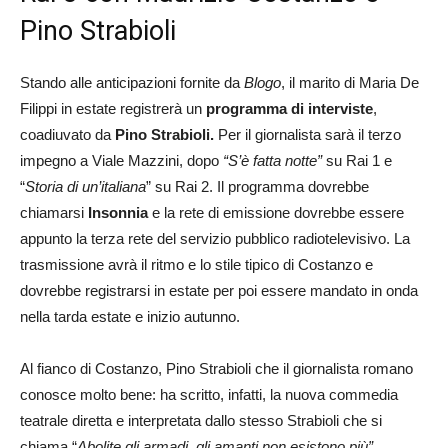
Pino Strabioli
Stando alle anticipazioni fornite da
Blogo
, il marito di Maria De
Filippi in estate registrerà un
programma di interviste
,
coadiuvato da
Pino Strabioli.
Per il giornalista sarà il terzo
impegno a Viale Mazzini, dopo
“S’è fatta notte”
su Rai 1 e
“
Storia di un’italiana
” su Rai 2. Il programma dovrebbe
chiamarsi
Insonnia
e la rete di emissione dovrebbe essere
appunto la terza rete del servizio pubblico radiotelevisivo. La
trasmissione avrà il ritmo e lo stile tipico di Costanzo e
dovrebbe registrarsi in estate per poi essere mandato in onda
nella tarda estate e inizio autunno.
Al fianco di Costanzo, Pino Strabioli che il giornalista romano
conosce molto bene: ha scritto, infatti, la nuova commedia
teatrale diretta e interpretata dallo stesso Strabioli che si
chiama “
Abolite gli armadi, gli amanti non esistono più”.