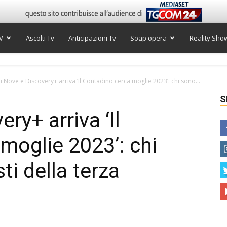
V
Ascolti Tv
Anticipazioni Tv
Soap opera
Reality Sho
u Nove e Discovery+ arriva ‘Il Contadino cerca moglie 2023’: chi sono...
S
ry+ arriva ‘Il
moglie 2023’: chi
ti della terza