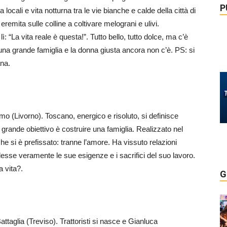
P
ocali e vita notturna tra le vie bianche e calde della città di
 eremita sulle colline a coltivare melograni e ulivi.
ì: “La vita reale è questa!”. Tutto bello, tutto dolce, ma c’è
na grande famiglia e la donna giusta ancora non c’è. PS: si
ana.
o (Livorno). Toscano, energico e risoluto, si definisce
grande obiettivo è costruire una famiglia. Realizzato nel
 che si è prefissato: tranne l’amore. Ha vissuto relazioni
sse veramente le sue esigenze e i sacrifici del suo lavoro.
a vita?.
G
taglia (Treviso). Trattoristi si nasce e Gianluca