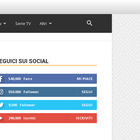
w
Serie TV
Altri
EGUICI SUI SOCIAL
540,000
Fans
MI PIACE
550,000
Follower
SEGUI
9,300
Follower
SEGUI
290,000
Iscritti
ISCRIVITI