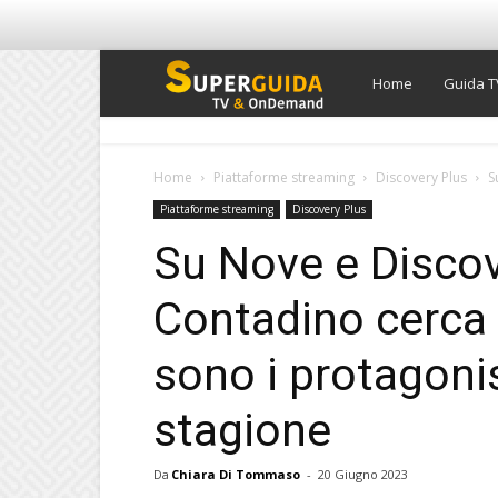
Super
Home
Guida T
Guida
Home
Piattaforme streaming
Discovery Plus
S
Piattaforme streaming
Discovery Plus
TV
Su Nove e Discove
Contadino cerca 
sono i protagonis
stagione
Da
Chiara Di Tommaso
-
20 Giugno 2023