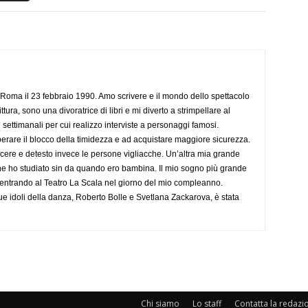
Roma il 23 febbraio 1990. Amo scrivere e il mondo dello spettacolo
ttura, sono una divoratrice di libri e mi diverto a strimpellare al
 settimanali per cui realizzo interviste a personaggi famosi.
rare il blocco della timidezza e ad acquistare maggiore sicurezza.
cere e detesto invece le persone vigliacche. Un’altra mia grande
he ho studiato sin da quando ero bambina. Il mio sogno più grande
 entrando al Teatro La Scala nel giorno del mio compleanno.
ue idoli della danza, Roberto Bolle e Svetlana Zackarova, è stata
Chi siamo
Lo staff
Contatta la redazi