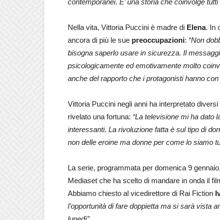
contemporanei. E’ una storia che coinvolge tutti
Nella vita, Vittoria Puccini è madre di
Elena
. In
ancora di più le sue
preoccupazioni
:
“Non dobb
bisogna saperlo usare in sicurezza. Il messaggio
psicologicamente ed emotivamente molto coinvolg
anche del rapporto che i protagonisti hanno con l
Vittoria Puccini negli anni ha interpretato diversi 
rivelato una fortuna:
“La televisione mi ha dato l
interessanti. La rivoluzione fatta è sul tipo di d
non delle eroine ma donne per come lo siamo tutte
La serie, programmata per domenica 9 gennaio, è
Mediaset che ha scelto di mandare in onda il fi
Abbiamo chiesto al vicedirettore di Rai Fiction
I
l’opportunità di fare doppietta ma si sarà vista 
lunedì”.