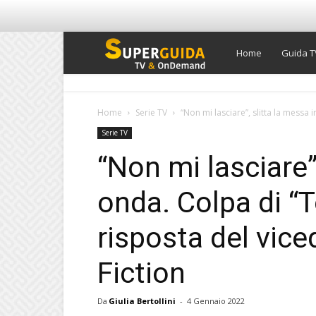
Super
Home
Guida T
Guida
Home
Serie TV
“Non mi lasciare”, slitta la messa i
Serie TV
TV
“Non mi lasciare”
onda. Colpa di “T
risposta del viced
Fiction
Da
Giulia Bertollini
-
4 Gennaio 2022