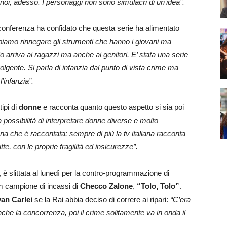
 noi, adesso. I personaggi non sono simulacri di un’idea”.
 conferenza ha confidato che questa serie ha alimentato
iamo rinnegare gli strumenti che hanno i giovani ma
 arriva ai ragazzi ma anche ai genitori. E’ stata una serie
ente. Si parla di infanzia dal punto di vista crime ma
’infanzia”.
tipi di
donne
e racconta quanto questo aspetto si sia poi
a possibilità di interpretare donne diverse e molto
onna che è raccontata: sempre di più la tv italiana racconta
, con le proprie fragilità ed insicurezze”.
 slittata al lunedì per la contro-programmazione di
lm campione di incassi di
Checco Zalone
,
“Tolo, Tolo”
.
van Carlei
se la Rai abbia deciso di correre ai ripari:
“C’era
anche la concorrenza, poi il crime solitamente va in onda il