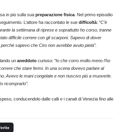
a in più sulla sua
preparazione fisica
. Nel primo episodio
nseguimento. L’attore ha raccontato le sue
difficoltà
:
“C’è
rante la settimana di riprese e soprattutto ho corso, tranne
to difficile correre con gli scarponi. Sapevo di dover
e perché sapevo che Ciro non avrebbe avuto pietà”.
elando un
aneddoto
curioso:
“Io che corro molto meno l’ho
correre che stare fermi. In una scena dovevo parlare al
ono. Avevo le mani congelate e non riuscivo più a muoverle.
to ricomprarlo”.
speso, conducendolo dalle calli e i canali di Venezia fino alle
ferite