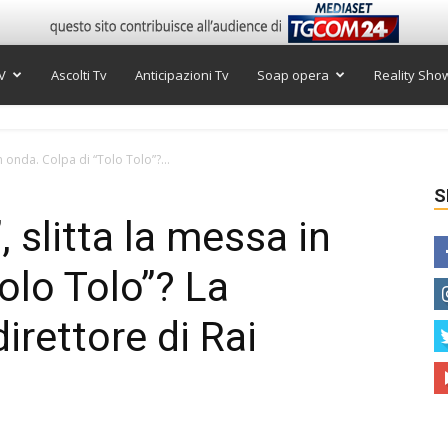
V
Ascolti Tv
Anticipazioni Tv
Soap opera
Reality Sho
n onda. Colpa di “Tolo Tolo”?...
S
, slitta la messa in
olo Tolo”? La
irettore di Rai