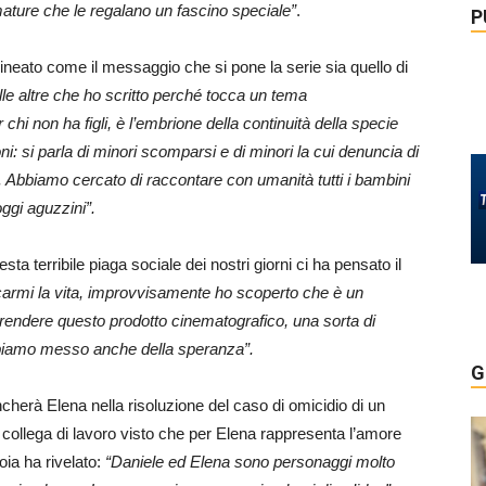
mature che le regalano un
fascino speciale”
.
P
ineato come il messaggio che si pone la serie sia quello di
dalle altre che ho scritto perché tocca un tema
chi non ha figli, è l’embrione della continuità della specie
i: si parla di minori scomparsi e di minori la cui denuncia di
. Abbiamo cercato di raccontare con umanità tutti i bambini
 oggi aguzzini”.
a terribile piaga sociale dei nostri giorni ci ha pensato il
ficarmi la vita, improvvisamente ho scoperto che è un
 rendere questo prodotto cinematografico, una sorta di
bbiamo messo anche della speranza”.
G
ncherà Elena nella risoluzione del caso di omicidio di un
collega di lavoro visto che per Elena rappresenta l’amore
oia ha rivelato:
“Daniele ed Elena sono personaggi molto