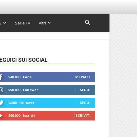
w
Serie TV
Altri
EGUICI SUI SOCIAL
540,000
Fans
MI PIACE
550,000
Follower
SEGUI
9,300
Follower
SEGUI
290,000
Iscritti
ISCRIVITI