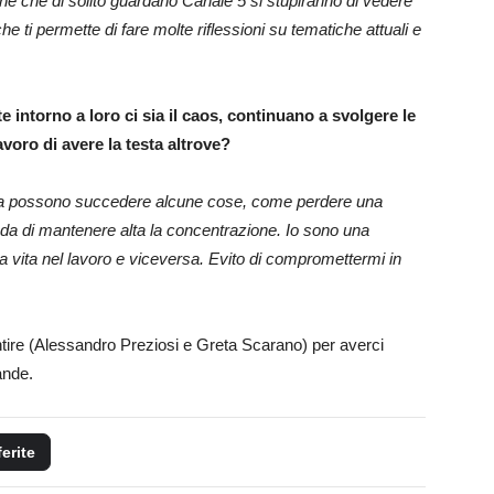
ne che di solito guardano Canale 5 si stupiranno di vedere
e ti permette di fare molte riflessioni su tematiche attuali e
e intorno a loro ci sia il caos, continuano a svolgere le
avoro di avere la testa altrove?
vita possono succedere alcune cose, come perdere una
ieda di mantenere alta la concentrazione. Io sono una
a vita nel lavoro e viceversa. Evito di compromettermi in
ntire (Alessandro Preziosi e Greta Scarano) per averci
ande.
ferite