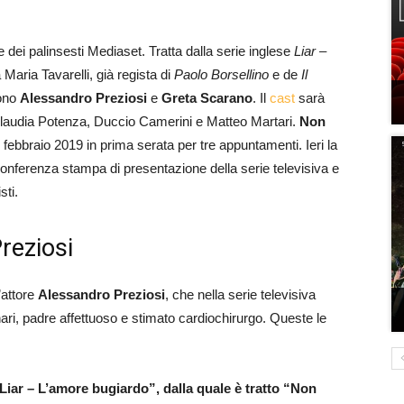
e dei palinsesti Mediaset. Tratta dalla serie inglese
Liar –
a Maria Tavarelli, già regista di
Paolo Borsellino
e de
Il
sono
Alessandro Preziosi
e
Greta Scarano
. Il
cast
sarà
 Claudia Potenza, Duccio Camerini e Matteo Martari.
Non
febbraio 2019 in prima serata per tre appuntamenti. Ieri la
onferenza stampa di presentazione della serie televisiva e
sti.
reziosi
’attore
Alessandro Preziosi
, che nella serie televisiva
inari, padre affettuoso e stimato cardiochirurgo. Queste le
Liar – L’amore bugiardo”, dalla quale è tratto “Non