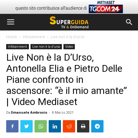
Home
Infotainment
Live non è la d'urso
Infotainment
Live non è la d'urso
Video
Live Non è la D’Urso,
Antonella Elia e Pietro Delle
Piane confronto in
ascensore: “è il mio amante”
| Video Mediaset
Da
Emanuele Ambrosio
-
8 Marzo 2021