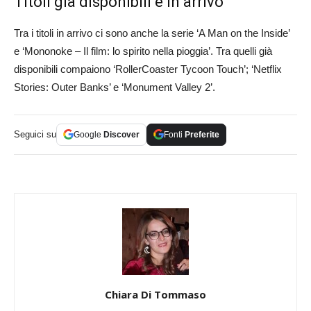
Titoli già disponibili e in arrivo
Tra i titoli in arrivo ci sono anche la serie ‘A Man on the Inside’
e ‘Mononoke – Il film: lo spirito nella pioggia’. Tra quelli già
disponibili compaiono ‘RollerCoaster Tycoon Touch’; ‘Netflix
Stories: Outer Banks’ e ‘Monument Valley 2’.
Seguici su
Google
Discover
Fonti
Preferite
Chiara Di Tommaso