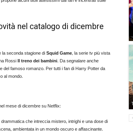
propone alcuni titoli attesissimi dai fan e incentrati sulle
 novità nel catalogo di dicembre
’è la seconda stagione di
Squid Game
, la serie tv più vista
rena Rossi
Il treno dei bambini
. Da segnalare anche
rie del famoso romanzo. Per tutti i fan di Harry Potter da
so al mondo.
 nel mese di dicembre su Netflix:
drammatica che intreccia mistero, intrighi e una dose di
 scena, ambientata in un mondo oscuro e affascinante.