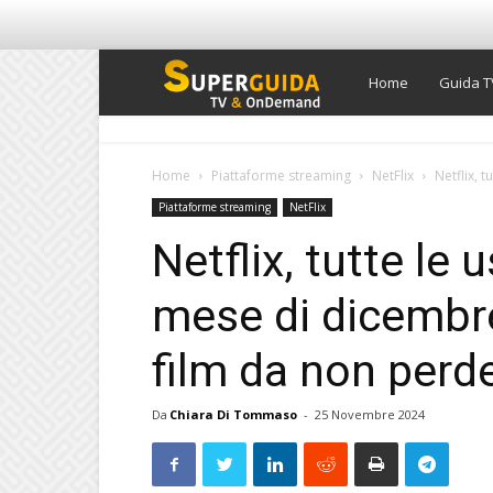
Super
Home
Guida T
Guida
Home
Piattaforme streaming
NetFlix
Netflix, t
Piattaforme streaming
NetFlix
TV
Netflix, tutte le 
mese di dicembre 
film da non perd
Da
Chiara Di Tommaso
-
25 Novembre 2024