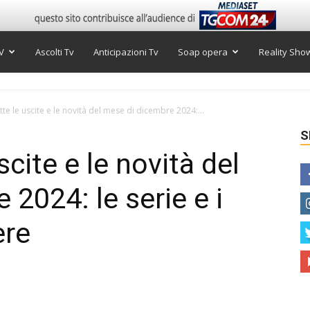
V
Ascolti Tv
Anticipazioni Tv
Soap opera
Reality Sho
utte le uscite e le novità del mese di dicembre 2024:...
S
uscite e le novità del
2024: le serie e i
ere