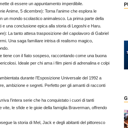
omette di essere un appuntamento imperdibile.
P
rie Anime, 5 dicembre): Torna l’anime che esplora le
i in un mondo scolastico animalesco. La prima parte della
ti e una conclusione epica alla storia di Legoshi e Haru.
e): La tanto attesa trasposizione del capolavoro di Gabriel
mi. Una saga familiare intrisa di realismo magico,
ondo.
he tiene con il fiato sospeso, raccontando come una buona
icolosi. Ideale per chi ama i film pieni di adrenalina e colpi
mbientata durante l’Esposizione Universale del 1992 a
ore, ambizione e segreti. Perfetto per gli amanti di racconti
G
iva l’intera serie che ha conquistato i cuori di tanti
vite, le sfide e le gioie della famiglia Braverman, offrendo
egue la storia di Mel, Jack e degli abitanti del pittoresco