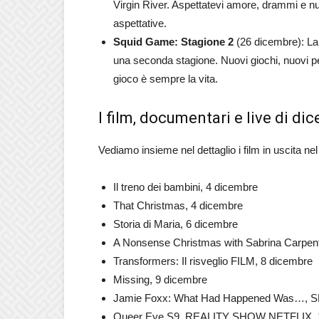
Virgin River. Aspettatevi amore, drammi e nu
aspettative.
Squid Game: Stagione 2
(26 dicembre): La 
una seconda stagione. Nuovi giochi, nuovi pe
gioco è sempre la vita.
I film, documentari e live di di
Vediamo insieme nel dettaglio i film in uscita ne
Il treno dei bambini, 4 dicembre
That Christmas, 4 dicembre
Storia di Maria, 6 dicembre
A Nonsense Christmas with Sabrina Carpente
Transformers: Il risveglio FILM, 8 dicembre
Missing, 9 dicembre
Jamie Foxx: What Had Happened Was…, 
Queer Eye S9, REALITY SHOW NETFLIX, 1