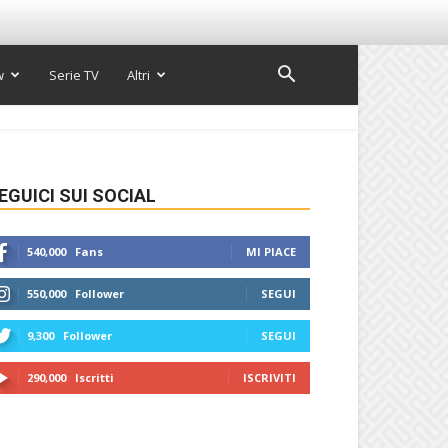
w
Serie TV
Altri
EGUICI SUI SOCIAL
540,000
Fans
MI PIACE
550,000
Follower
SEGUI
9,300
Follower
SEGUI
290,000
Iscritti
ISCRIVITI