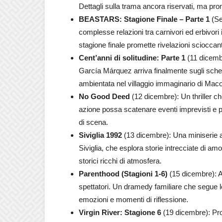
Dettagli sulla trama ancora riservati, ma pr
BEASTARS: Stagione Finale – Parte 1
(Se
complesse relazioni tra carnivori ed erbivor
stagione finale promette rivelazioni scioccan
Cent’anni di solitudine: Parte 1
(11 dicembr
García Márquez arriva finalmente sugli scher
ambientata nel villaggio immaginario di Mac
No Good Deed
(12 dicembre): Un thriller c
azione possa scatenare eventi imprevisti e per
di scena.
Siviglia 1992
(13 dicembre): Una miniserie a
Siviglia, che esplora storie intrecciate di am
storici ricchi di atmosfera.
Parenthood (Stagioni 1-6)
(15 dicembre): Arr
spettatori. Un dramedy familiare che segue le 
emozioni e momenti di riflessione.
Virgin River: Stagione 6
(19 dicembre): Pros