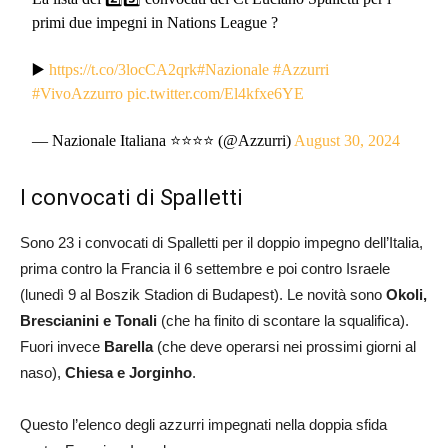
primi due impegni in Nations League ?
▶️
https://t.co/3locCA2qrk
#Nazionale
#Azzurri
#VivoAzzurro
pic.twitter.com/El4kfxe6YE
— Nazionale Italiana ⭐️⭐️⭐️⭐️ (@Azzurri)
August 30, 2024
I convocati di Spalletti
Sono 23 i convocati di Spalletti per il doppio impegno dell’Italia,
prima contro la Francia il 6 settembre e poi contro Israele
(lunedì 9 al Boszik Stadion di Budapest). Le novità sono
Okoli,
Brescianini e Tonali
(che ha finito di scontare la squalifica).
Fuori invece
Barella
(che deve operarsi nei prossimi giorni al
naso),
Chiesa e Jorginho
.
Questo l’elenco degli azzurri impegnati nella doppia sfida