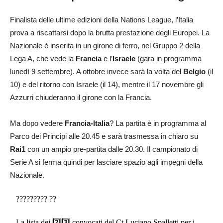
Finalista delle ultime edizioni della Nations League, l’Italia
prova a riscattarsi dopo la brutta prestazione degli Europei. La
Nazionale è inserita in un girone di ferro, nel Gruppo 2 della
Lega A, che vede la
Francia
e l’
Israele
(gara in programma
lunedì 9 settembre). A ottobre invece sarà la volta del
Belgio
(il
10) e del ritorno con Israele (il 14), mentre il 17 novembre gli
Azzurri chiuderanno il girone con la Francia.
Ma dopo vedere
Francia-Italia
? La partita è in programma al
Parco dei Principi alle 20.45 e sarà trasmessa in chiaro su
Rai1
con un ampio pre-partita dalle 20.30. Il campionato di
Serie A si ferma quindi per lasciare spazio agli impegni della
Nazionale.
????????? ??
La lista dei 2️⃣3️⃣ convocati del Ct Luciano Spalletti per i