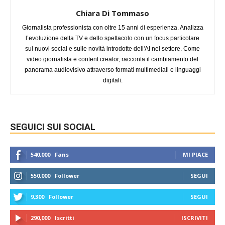
Chiara Di Tommaso
Giornalista professionista con oltre 15 anni di esperienza. Analizza
l’evoluzione della TV e dello spettacolo con un focus particolare
sui nuovi social e sulle novità introdotte dell'AI nel settore. Come
video giornalista e content creator, racconta il cambiamento del
panorama audiovisivo attraverso formati multimediali e linguaggi
digitali.
SEGUICI SUI SOCIAL
540,000
Fans
MI PIACE
550,000
Follower
SEGUI
9,300
Follower
SEGUI
290,000
Iscritti
ISCRIVITI