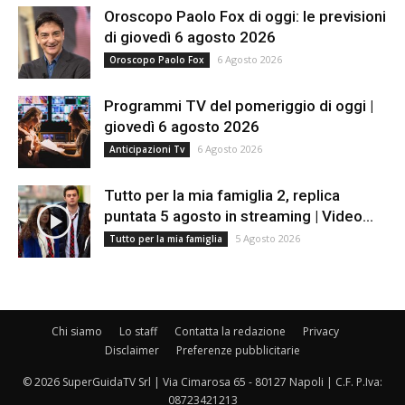
Oroscopo Paolo Fox di oggi: le previsioni
di giovedì 6 agosto 2026
6 Agosto 2026
Oroscopo Paolo Fox
Programmi TV del pomeriggio di oggi |
giovedì 6 agosto 2026
6 Agosto 2026
Anticipazioni Tv
Tutto per la mia famiglia 2, replica
puntata 5 agosto in streaming | Video...
5 Agosto 2026
Tutto per la mia famiglia
Chi siamo
Lo staff
Contatta la redazione
Privacy
Disclaimer
Preferenze pubblicitarie
© 2026 SuperGuidaTV Srl | Via Cimarosa 65 - 80127 Napoli | C.F. P.Iva:
08723421213