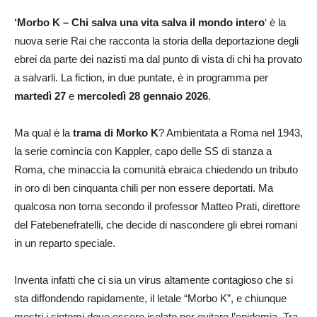
‘Morbo K – Chi salva una vita salva il mondo intero
‘ è la
nuova serie Rai che racconta la storia della deportazione degli
ebrei da parte dei nazisti ma dal punto di vista di chi ha provato
a salvarli. La fiction, in due puntate, è in programma per
martedì 27
e
mercoledì 28 gennaio 2026
.
Ma qual è la
trama di Morko K
? Ambientata a Roma nel 1943,
la serie comincia con Kappler, capo delle SS di stanza a
Roma, che minaccia la comunità ebraica chiedendo un tributo
in oro di ben cinquanta chili per non essere deportati. Ma
qualcosa non torna secondo il professor Matteo Prati, direttore
del Fatebenefratelli, che decide di nascondere gli ebrei romani
in un reparto speciale.
Inventa infatti che ci sia un virus altamente contagioso che si
sta diffondendo rapidamente, il letale “Morbo K”, e chiunque
mostri i sintomi deve essere isolato per evitare l’epidemia. Tra