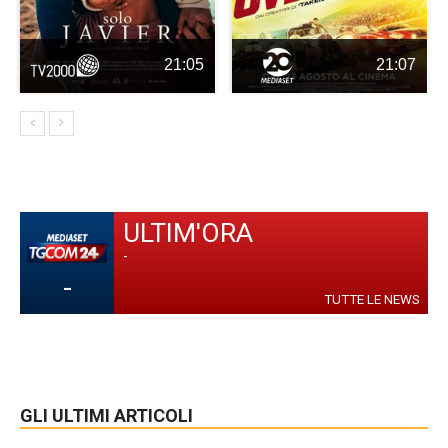
21:05
21:07
ULTIM'ORA
-
-
TUTTE LE NEWS
GLI ULTIMI ARTICOLI