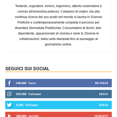
Testardo, sognatore, ironico, logorroico, attento osservatore e
curioso all'ennesima potenza. Campano di origini, ma alla
continua ricerca del suo posto nel mondo si laurea in Scienze
Politiche e contemporaneamente completa il percorso per
diventare Giornalista Pubblicista. Consumatore di dischi, tele-
dipendente, appassionato di cinema e serie tv. Diverse le
collaborazioni: dalla carta stampata fino al passaggio al
giornalismo online.
SEGUICI SUI SOCIAL
540,000
Fans
MI PIACE
550,000
Follower
SEGUI
9,300
Follower
SEGUI
290,000
Iscritti
ISCRIVITI