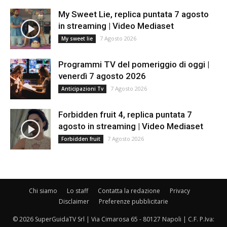
My Sweet Lie, replica puntata 7 agosto
in streaming | Video Mediaset
7 Agosto 2026
My sweet lie
Programmi TV del pomeriggio di oggi |
venerdì 7 agosto 2026
7 Agosto 2026
Anticipazioni Tv
Forbidden fruit 4, replica puntata 7
agosto in streaming | Video Mediaset
7 Agosto 2026
Forbidden fruit
Chi siamo
Lo staff
Contatta la redazione
Privacy
Disclaimer
Preferenze pubblicitarie
© 2026 SuperGuidaTV Srl | Via Cimarosa 65 - 80127 Napoli | C.F. P.Iva: