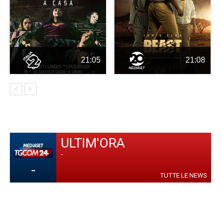
21:05
21:08
ULTIM'ORA
-
-
TUTTE LE NEWS