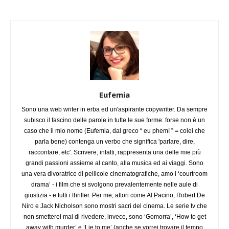
Eufemia
Sono una web writer in erba ed un'aspirante copywriter. Da sempre
subisco il fascino delle parole in tutte le sue forme: forse non è un
caso che il mio nome (Eufemia, dal greco “ eu phemì ” = colei che
parla bene) contenga un verbo che significa 'parlare, dire,
raccontare, etc'. Scrivere, infatti, rappresenta una delle mie più
grandi passioni assieme al canto, alla musica ed ai viaggi. Sono
una vera divoratrice di pellicole cinematografiche, amo i ‘courtroom
drama’ - i film che si svolgono prevalentemente nelle aule di
giustizia - e tutti i thriller. Per me, attori come Al Pacino, Robert De
Niro e Jack Nicholson sono mostri sacri del cinema. Le serie tv che
non smetterei mai di rivedere, invece, sono ‘Gomorra’, ‘How to get
away with murder’ e ‘Lie to me’ (anche se vorrei trovare il tempo