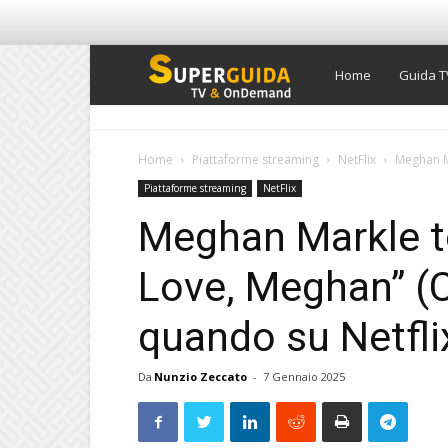
Super
Home
Guida T
Guida
Home
Piattaforme streaming
NetFlix
Meghan Ma
Piattaforme streaming
NetFlix
TV
Meghan Markle to
Love, Meghan” (
quando su Netfli
Da
Nunzio Zeccato
-
7 Gennaio 2025