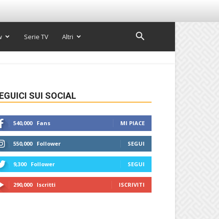
w
Serie TV
Altri
EGUICI SUI SOCIAL
540,000
Fans
MI PIACE
550,000
Follower
SEGUI
9,300
Follower
SEGUI
290,000
Iscritti
ISCRIVITI