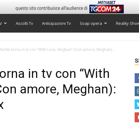
V
Ascolti Tv
Anticipazioni Tv
Soap opera
Reality Sho
rkle torna in tv con “With Love, Meghan” (Con amore, Meghan):...
S
rna in tv con “With
Con amore, Meghan):
x