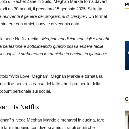
 ruolo di Rachel Zane in Suits, Meghan Markle torna davanti
P
isodi da 30 minuti, il prossimo 15 gennaio 2025. Si tratta
 reinventa il genere dei programmi di lifestyle”.
Un format
 sincere con amici, nuovi e di vecchia data.
a serie Netflix recita:
“Meghan condivide consigli e trucchi
la perfezione e sottolineando quanto possa essere facile
uoi ospiti si rimboccano le maniche in cucina, in giardino e
al titolo “With Love, Meghan”, Meghan Markle è tornata su
nni di assenza, a causa del fatto che il protocollo della
ccount personale sui social.
G
erti tv Netflix
 Meghan” si vede Meghan Markle cimentarsi in cucina, fare
a e fare shopping con diversi amici. Tra gli ospiti che