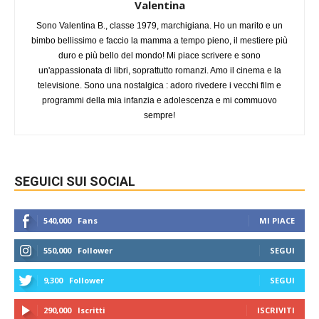
Valentina
Sono Valentina B., classe 1979, marchigiana. Ho un marito e un
bimbo bellissimo e faccio la mamma a tempo pieno, il mestiere più
duro e più bello del mondo! Mi piace scrivere e sono
un'appassionata di libri, soprattutto romanzi. Amo il cinema e la
televisione. Sono una nostalgica : adoro rivedere i vecchi film e
programmi della mia infanzia e adolescenza e mi commuovo
sempre!
SEGUICI SUI SOCIAL
540,000
Fans
MI PIACE
550,000
Follower
SEGUI
9,300
Follower
SEGUI
290,000
Iscritti
ISCRIVITI