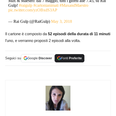
Max & Maestro: dal 7 maggio, tutti i giorni alle 7.45, su Rai
Gulp!
#raigulp
#cartonianimati
#MaxandMaestro
pic.twitter.com/yzOBxdS3AP
— Rai Gulp (@RaiGulp)
May 3, 2018
Il cartone è composto da
52 episodi della durata di 11 minuti
l’uno, e verranno proposti 2 episodi alla volta.
Seguici su
Google
Discover
Fonti
Preferite