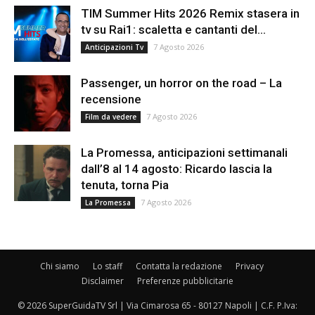
TIM Summer Hits 2026 Remix stasera in
tv su Rai1: scaletta e cantanti del...
7 Agosto 2026
Anticipazioni Tv
Passenger, un horror on the road – La
recensione
7 Agosto 2026
Film da vedere
La Promessa, anticipazioni settimanali
dall’8 al 14 agosto: Ricardo lascia la
tenuta, torna Pia
7 Agosto 2026
La Promessa
Chi siamo
Lo staff
Contatta la redazione
Privacy
Disclaimer
Preferenze pubblicitarie
© 2026 SuperGuidaTV Srl | Via Cimarosa 65 - 80127 Napoli | C.F. P.Iva: