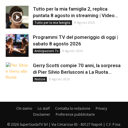
Tutto per la mia famiglia 2, replica
puntata 8 agosto in streaming | Video...
8 Agosto 2026
Tutto per la mia famiglia
Programmi TV del pomeriggio di oggi |
sabato 8 agosto 2026
8 Agosto 2026
Anticipazioni Tv
Gerry Scotti compie 70 anni, la sorpresa
di Pier Silvio Berlusconi a La Ruota...
8 Agosto 2026
Notizie
Chi siamo
Lo staff
Contatta la redazione
Privacy
Disclaimer
Preferenze pubblicitarie
© 2026 SuperGuidaTV Srl | Via Cimarosa 65 - 80127 Napoli | C.F. P.Iva: