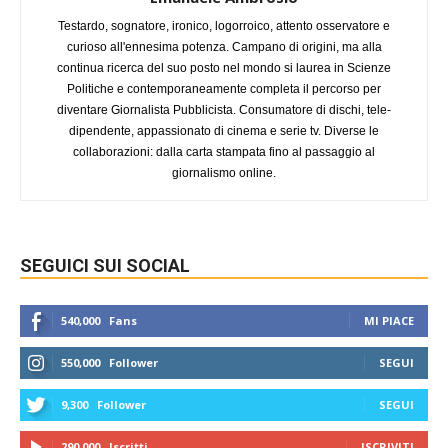
Testardo, sognatore, ironico, logorroico, attento osservatore e
curioso all'ennesima potenza. Campano di origini, ma alla
continua ricerca del suo posto nel mondo si laurea in Scienze
Politiche e contemporaneamente completa il percorso per
diventare Giornalista Pubblicista. Consumatore di dischi, tele-
dipendente, appassionato di cinema e serie tv. Diverse le
collaborazioni: dalla carta stampata fino al passaggio al
giornalismo online.
SEGUICI SUI SOCIAL
540,000
Fans
MI PIACE
550,000
Follower
SEGUI
9,300
Follower
SEGUI
290,000
Iscritti
ISCRIVITI