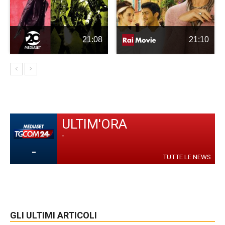
21:08
21:10
ULTIM'ORA
-
-
TUTTE LE NEWS
GLI ULTIMI ARTICOLI