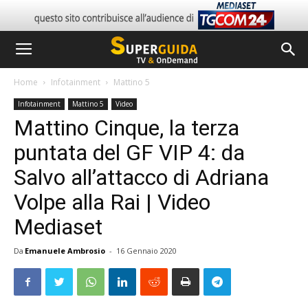
Home
Infotainment
Mattino 5
Infotainment
Mattino 5
Video
Mattino Cinque, la terza
puntata del GF VIP 4: da
Salvo all’attacco di Adriana
Volpe alla Rai | Video
Mediaset
Da
Emanuele Ambrosio
-
16 Gennaio 2020