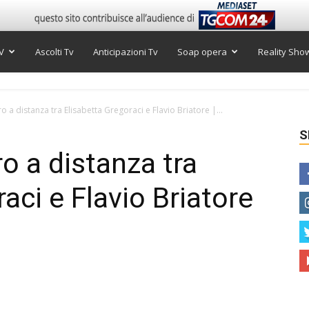
V
Ascolti Tv
Anticipazioni Tv
Soap opera
Reality Sho
o a distanza tra Elisabetta Gregoraci e Flavio Briatore |...
S
o a distanza tra
aci e Flavio Briatore