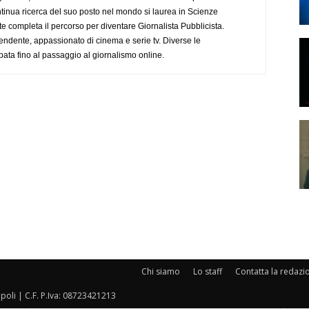
tinua ricerca del suo posto nel mondo si laurea in Scienze
completa il percorso per diventare Giornalista Pubblicista.
endente, appassionato di cinema e serie tv. Diverse le
pata fino al passaggio al giornalismo online.
Chi siamo
Lo staff
Contatta la redazi
oli | C.F. P.Iva: 08723421213