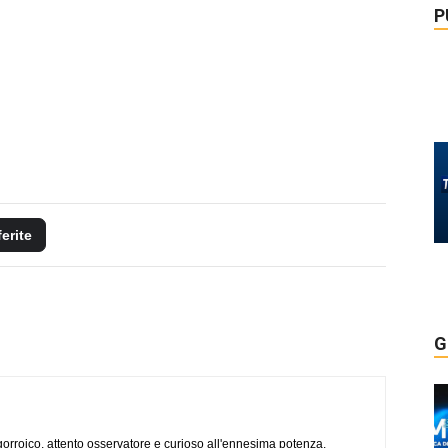
P
ferite
G
ogorroico, attento osservatore e curioso all'ennesima potenza.