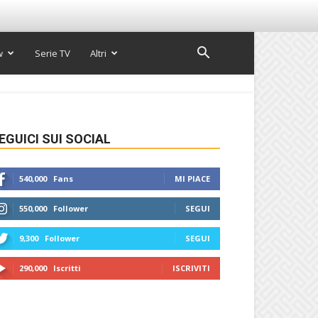
w
Serie TV
Altri
EGUICI SUI SOCIAL
540,000
Fans
MI PIACE
550,000
Follower
SEGUI
9,300
Follower
SEGUI
290,000
Iscritti
ISCRIVITI