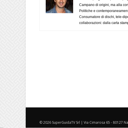
Campano di origini, ma alla con
Politiche e contemporaneamente 
Consumatore di dischi, tele-dip
collaborazioni: dalla carta stam
© 2026 SuperGuidaTV Srl | Via Cimarosa 65 - 80127 Nap