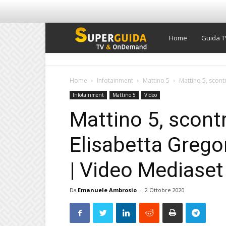
Super
Home
Guida T
Guida
Home
Infotainment
Mattino 5
Mattino 5, scontr
Infotainment
Mattino 5
Video
TV
Mattino 5, scontr
Elisabetta Gregor
| Video Mediaset
Da
Emanuele Ambrosio
-
2 Ottobre 2020