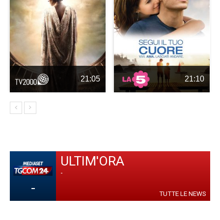
21:05
21:10
ULTIM'ORA
-
-
TUTTE LE NEWS