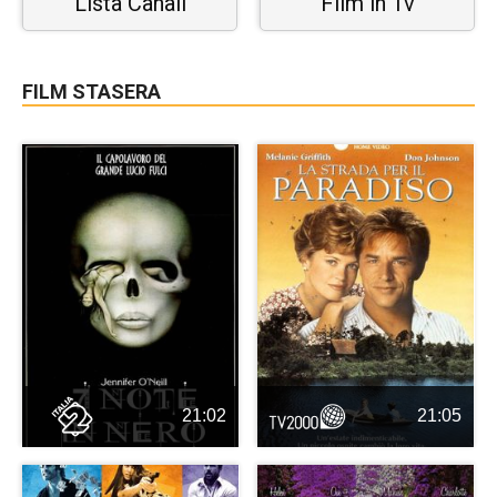
Lista Canali
Film in Tv
FILM STASERA
21:02
21:05