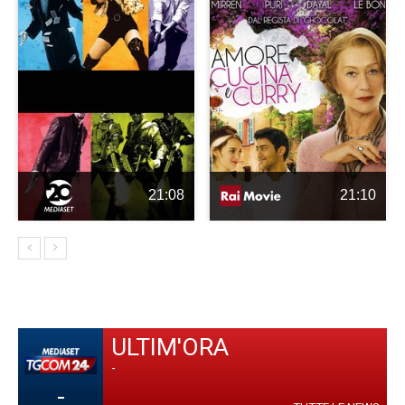
21:08
21:10
ULTIM'ORA
-
-