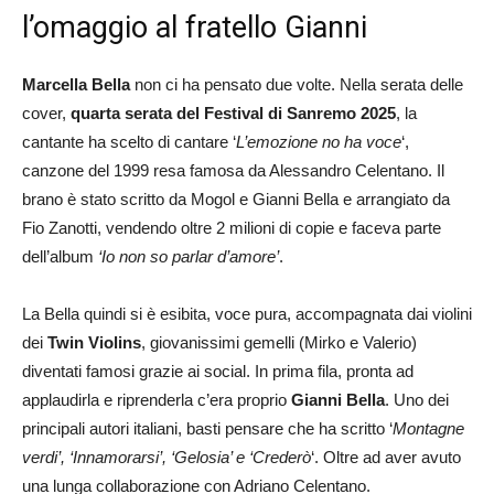
l’omaggio al fratello Gianni
Marcella Bella
non ci ha pensato due volte. Nella serata delle
cover,
quarta serata del Festival di Sanremo 2025
, la
cantante ha scelto di cantare ‘
L’emozione no ha voce
‘,
canzone del 1999 resa famosa da Alessandro Celentano. Il
brano è stato scritto da Mogol e Gianni Bella e arrangiato da
Fio Zanotti, vendendo oltre 2 milioni di copie e faceva parte
dell’album
‘Io non so parlar d’amore’
.
La Bella quindi si è esibita, voce pura, accompagnata dai violini
dei
Twin Violins
, giovanissimi gemelli (Mirko e Valerio)
diventati famosi grazie ai social. In prima fila, pronta ad
applaudirla e riprenderla c’era proprio
Gianni Bella
. Uno dei
principali autori italiani, basti pensare che ha scritto ‘
Montagne
verdi’, ‘Innamorarsi’, ‘Gelosia’ e ‘Crederò
‘. Oltre ad aver avuto
una lunga collaborazione con Adriano Celentano.