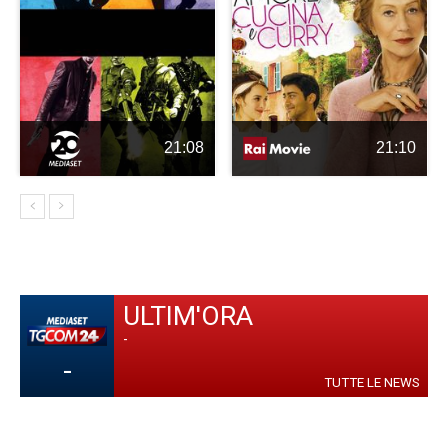
21:08
21:10
ULTIM'ORA
-
-
TUTTE LE NEWS