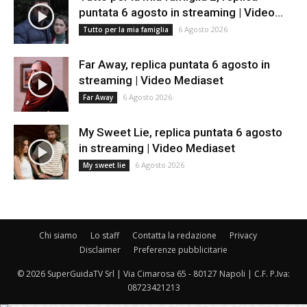
puntata 6 agosto in streaming | Video...
6 Agosto 2026
Tutto per la mia famiglia
Far Away, replica puntata 6 agosto in
streaming | Video Mediaset
6 Agosto 2026
Far Away
My Sweet Lie, replica puntata 6 agosto
in streaming | Video Mediaset
6 Agosto 2026
My sweet lie
Chi siamo
Lo staff
Contatta la redazione
Privacy
Disclaimer
Preferenze pubblicitarie
© 2026 SuperGuidaTV Srl | Via Cimarosa 65 - 80127 Napoli | C.F. P.Iva:
08723421213