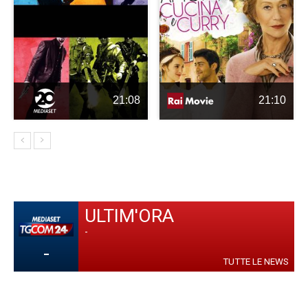
21:08
21:10
ULTIM'ORA
-
-
TUTTE LE NEWS