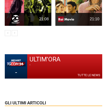
21:08
21:10
ULTIM'ORA
-
-
TUTTE LE NEWS
GLI ULTIMI ARTICOLI