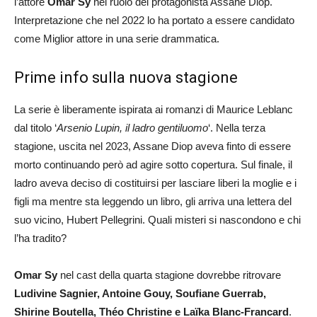
l’attore
Omar Sy
nel ruolo del protagonista Assane Diop.
Interpretazione che nel 2022 lo ha portato a essere candidato
come Miglior attore in una serie drammatica.
Prime info sulla nuova stagione
La serie è liberamente ispirata ai romanzi di Maurice Leblanc
dal titolo ‘
Arsenio Lupin, il ladro gentiluomo
‘. Nella terza
stagione, uscita nel 2023, Assane Diop aveva finto di essere
morto continuando però ad agire sotto copertura. Sul finale, il
ladro aveva deciso di costituirsi per lasciare liberi la moglie e i
figli ma mentre sta leggendo un libro, gli arriva una lettera del
suo vicino, Hubert Pellegrini. Quali misteri si nascondono e chi
l’ha tradito?
Omar Sy
nel cast della quarta stagione dovrebbe ritrovare
Ludivine Sagnier, Antoine Gouy, Soufiane Guerrab,
Shirine Boutella, Théo Christine e Laïka Blanc-Francard
.