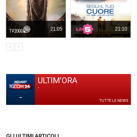
21:05
21:10
ULTIM'ORA
-
-
TUTTE LE NEWS
GLI ULTIMI ARTICOLI