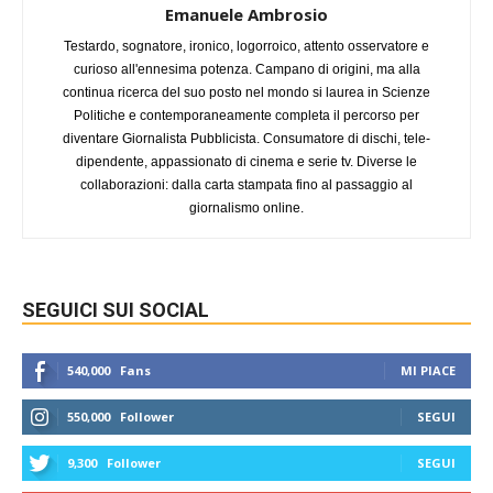
Emanuele Ambrosio
Testardo, sognatore, ironico, logorroico, attento osservatore e
curioso all'ennesima potenza. Campano di origini, ma alla
continua ricerca del suo posto nel mondo si laurea in Scienze
Politiche e contemporaneamente completa il percorso per
diventare Giornalista Pubblicista. Consumatore di dischi, tele-
dipendente, appassionato di cinema e serie tv. Diverse le
collaborazioni: dalla carta stampata fino al passaggio al
giornalismo online.
SEGUICI SUI SOCIAL
540,000
Fans
MI PIACE
550,000
Follower
SEGUI
9,300
Follower
SEGUI