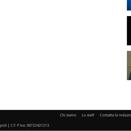
Chi siamo
Lo staff
Contatta la redazi
oli | C.F. P.Iva: 08723421213