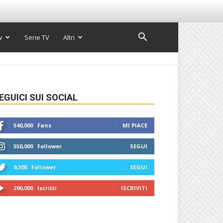
w
Serie TV
Altri
EGUICI SUI SOCIAL
540,000
Fans
MI PIACE
550,000
Follower
SEGUI
9,300
Follower
SEGUI
290,000
Iscritti
ISCRIVITI