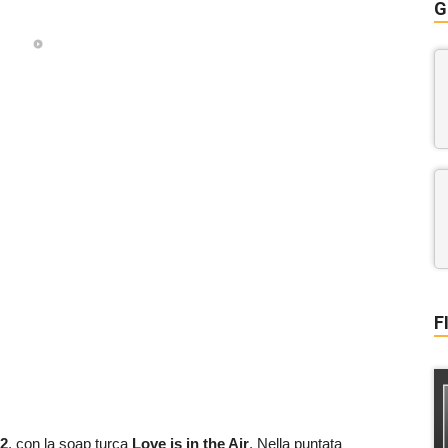
G
F
22
, con la soap turca
Love is in the Air
. Nella puntata