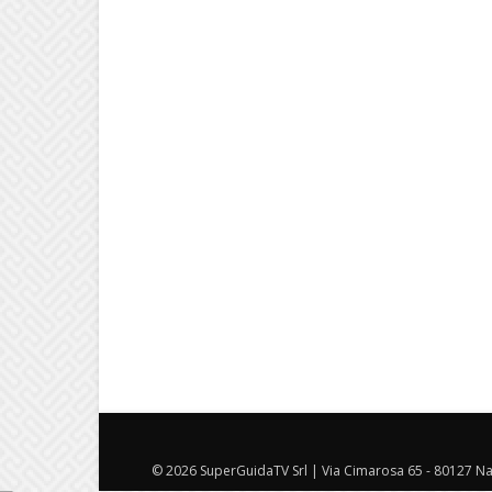
© 2026 SuperGuidaTV Srl | Via Cimarosa 65 - 80127 Nap