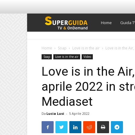
Super
Home
Guida T
Guida
Home
Soap
Love is in the air
Love is in the Air,
Soap
Love is in the air
Video
TV
Love is in the Air
aprile 2022 in st
Mediaset
Da
Lucia Lusi
-
5 Aprile 2022