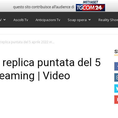
V
Ascolti Tv
Anticipazioni Tv
Soap opera
Reality Sho
 replica puntata del 5 aprile 2022 in...
S
, replica puntata del 5
reaming | Video