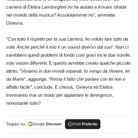
carriera di Elettra Lamborghini mi ha aiutato a trovare strada
nel mondo della musica? Assolutamente no”
, ammette
Ginevra.
“
Con tutto il rispetto per la sua carriera, ho voluto fare tutto da
sola. Anche perché il mio è un sound diverso dal suo
“. Non ci
sarebbero quindi problemi di fondo così gravi tra le due sorelle,
solo visioni differenti. E questo avrebbe creato qualche piccolo
attrito. “
Viviamo in due mondi separati. Io vengo da Venere, lei
da Marte
“, aggiunge. “R
esta il fatto che parlare con lei non è
affatto facile”
, conclude. E chissà, Ginevra ed Elettra
troveranno mai un modo per appianare le divergenze,
nonostante tutto?
Seguici su
Google
Discover
Fonti
Preferite