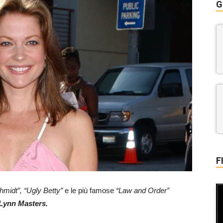
G
F
hmidt”,
“Ugly Betty”
e le più famose
“Law and Order”
 Lynn Masters.