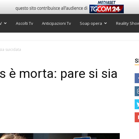
V
Ascolti Tv
Anticipazioni Tv
Soap opera
Reality Sho
sia suicidata
S
 è morta: pare si sia