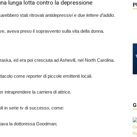
 una lunga lotta contro la depressione
P
sarebbero stati ritrovati
antidepressivi
e
due lettere d’addio.
e, aveva preso il sopravvento sulla vita della donna.
ska, ed era poi cresciuta ad Ashevill, nel North Carolina.
ettacolo come
reporter
di piccole emittenti locali.
intraprendere la carriera di attrice.
G
li in serie tv di successo, come:
retava la dottoressa Goodman;