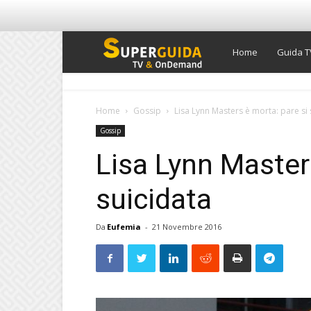
Super
Home
Guida T
Guida
Home
Gossip
Lisa Lynn Masters è morta: pare si 
Gossip
TV
Lisa Lynn Masters
suicidata
Da
Eufemia
-
21 Novembre 2016