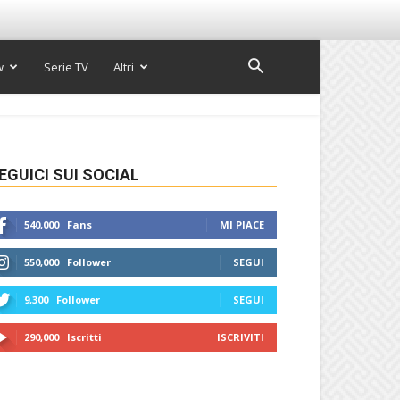
w
Serie TV
Altri
EGUICI SUI SOCIAL
540,000
Fans
MI PIACE
550,000
Follower
SEGUI
9,300
Follower
SEGUI
290,000
Iscritti
ISCRIVITI