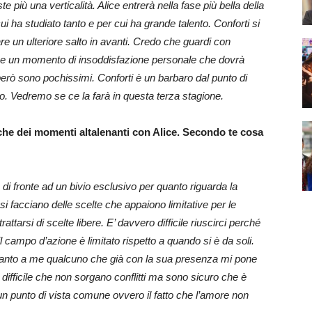
 più una verticalità. Alice entrerà nella fase più bella della
ui ha studiato tanto e per cui ha grande talento. Conforti si
are un ulteriore salto in avanti. Credo che guardi con
isce un momento di insoddisfazione personale che dovrà
 però sono pochissimi. Conforti è un barbaro dal punto di
. Vedremo se ce la farà in questa terza stagione.
che dei momenti altalenanti con Alice. Secondo te cosa
 fronte ad un bivio esclusivo per quanto riguarda la
i facciano delle scelte che appaiono limitative per le
ttarsi di scelte libere. E’ davvero difficile riuscirci perché
 campo d’azione è limitato rispetto a quando si è da soli.
ccanto a me qualcuno che già con la sua presenza mi pone
to difficile che non sorgano conflitti ma sono sicuro che è
 un punto di vista comune ovvero il fatto che l’amore non