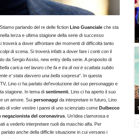
 Stiamo parlando del re delle fiction
Lino Guanciale
che sta
nella terza e ultima stagione della serie di successo
 troverà a dover affrontare dei momenti di difficoltà tanto
pi di scena. Si troverà infatti a dover fare i conti con il
ato da Sergio Assisi, new entry della serie. A proposito di
lla carica nel lavoro che fa e tra di noi è scattata subito
te e’ stata davvero una bella sorpresa
“. In questa
 TV, Lino ci ha parlato del’evoluzione del suo personaggio e
ta stagione. In tema di
sentimenti
, Lino ci ha aperto il suo
ere un amore. Sui
personaggi
da interpretare in futuro, Lino
ato di voler vestire i panni di uno scienziato come
Dulbecco
un
negazionista del coronavirus
. Un’idea clamorosa e
ti a vederlo interpretare ruoli da maschio alfa. Per
parlato anche della difficile situazione in cui versano i