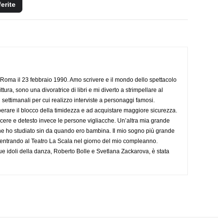
ferite
Roma il 23 febbraio 1990. Amo scrivere e il mondo dello spettacolo
ttura, sono una divoratrice di libri e mi diverto a strimpellare al
 settimanali per cui realizzo interviste a personaggi famosi.
rare il blocco della timidezza e ad acquistare maggiore sicurezza.
cere e detesto invece le persone vigliacche. Un’altra mia grande
he ho studiato sin da quando ero bambina. Il mio sogno più grande
 entrando al Teatro La Scala nel giorno del mio compleanno.
ue idoli della danza, Roberto Bolle e Svetlana Zackarova, è stata