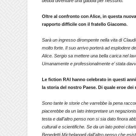
debba diventare una gabbia per nessuno.
Oltre al confronto con Alice, in questa nuova
rapporto difficile con il fratello Giacomo.
Sarà un ingresso dirompente nella vita di Cla
molto forte. Il suo arrivo porterà ad esplodere de
Alice. Sergio sa mettere una bella carica nel lavo
Umanamente e professionalmente e’ stata davv
Le fiction RAI hanno celebrato in questi ann
la storia del nostro Paese. Di quale eroe dei 
Sono tante le storie che varrebbe la pena raccon
piacerebbe da un lato interpretare un negazionis
testa e dall’altro penso non si sia dato finora a
culturali e scientifiche. Se da un lato potrei cita
Benedetti Michelangeli dall’altro penso che esis