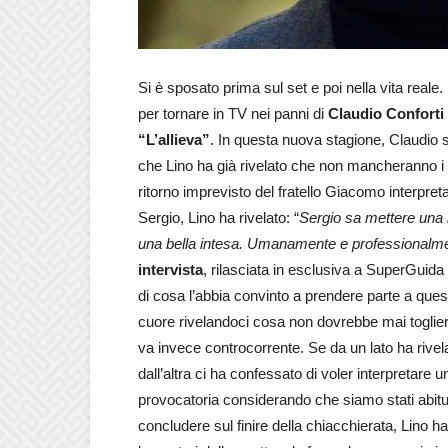
Si è sposato prima sul set e poi nella vita reale.
per tornare in TV nei panni di
Claudio Conforti
“L’allieva”
. In questa nuova stagione, Claudio si
che Lino ha già rivelato che non mancheranno i col
ritorno imprevisto del fratello Giacomo interpret
Sergio, Lino ha rivelato: “
Sergio sa mettere una be
una bella intesa. Umanamente e professionalmen
intervista
, rilasciata in esclusiva a SuperGuida
di cosa l’abbia convinto a prendere parte a ques
cuore rivelandoci cosa non dovrebbe mai togli
va invece controcorrente. Se da un lato ha rivel
dall’altra ci ha confessato di voler interpretare 
provocatoria considerando che siamo stati abitua
concludere sul finire della chiacchierata, Lino ha 