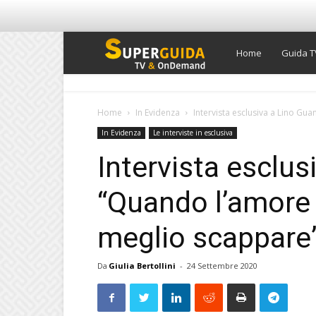
Super
Home
Guida T
Guida
Home
In Evidenza
Intervista esclusiva a Lino Gu
In Evidenza
Le interviste in esclusiva
TV
Intervista esclus
“Quando l’amore
meglio scappare
Da
Giulia Bertollini
-
24 Settembre 2020