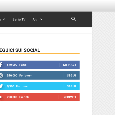
w
Serie TV
Altri
EGUICI SUI SOCIAL
540,000
Fans
MI PIACE
550,000
Follower
SEGUI
9,300
Follower
SEGUI
290,000
Iscritti
ISCRIVITI