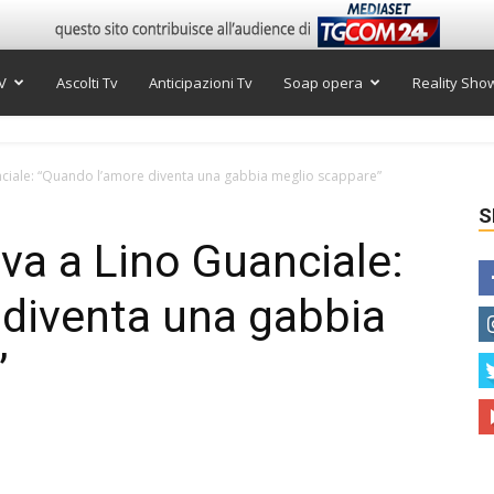
V
Ascolti Tv
Anticipazioni Tv
Soap opera
Reality Sho
anciale: “Quando l’amore diventa una gabbia meglio scappare”
S
iva a Lino Guanciale:
 diventa una gabbia
”